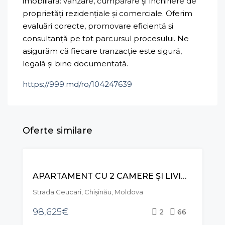
imobiliară: vânzare, cumpărare și închiriere de
proprietăți rezidențiale și comerciale. Oferim
evaluări corecte, promovare eficientă și
consultanță pe tot parcursul procesului. Ne
asigurăm că fiecare tranzacție este sigură,
legală și bine documentată.
https://999.md/ro/104247639
Oferte similare
VÂNZARE
APARTAMENT CU 2 CAMERE ȘI LIVING, STR. CEUCARI, POȘTA VECHE
Strada Ceucari, Chișinău, Moldova
98,625€
2
66