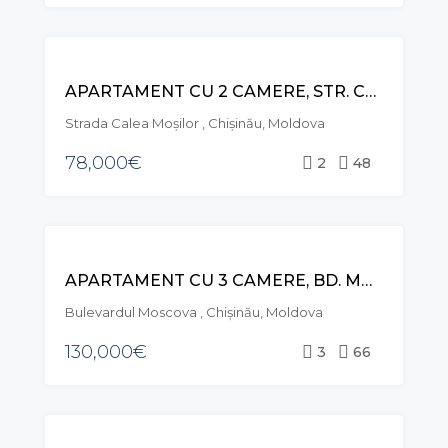
VÂNZARE
APARTAMENT CU 2 CAMERE, STR. CALEA MOȘILOR, RÂȘCANI
Strada Calea Moşilor , Chișinău, Moldova
78,000€
2
48
VÂNZARE
APARTAMENT CU 3 CAMERE, BD. MOSCOVA, RÂȘCANI
Bulevardul Moscova , Chișinău, Moldova
130,000€
3
66
VÂNZARE