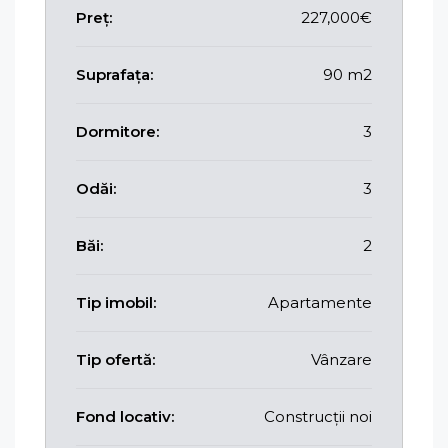
Preț:
227,000€
Suprafața:
90 m2
Dormitore:
3
Odăi:
3
Băi:
2
Tip imobil:
Apartamente
Tip ofertă:
Vânzare
Fond locativ:
Construcții noi