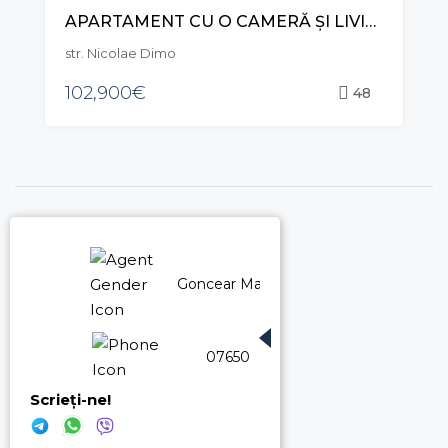
APARTAMENT CU O CAMERĂ ȘI LIVING, STR. DIMO, DURLEȘTI
str. Nicolae Dimo
102,900€
48
Goncear Marina
076500449
Scrieți-ne!