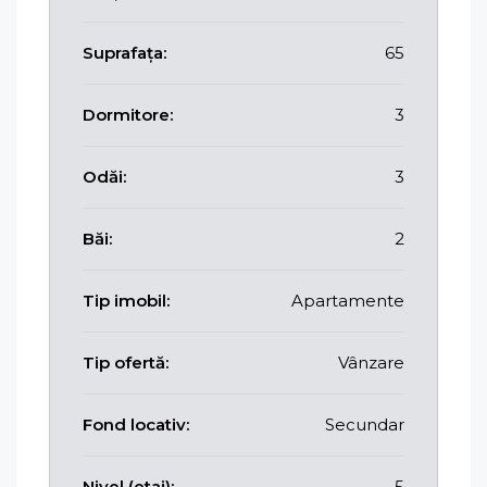
Suprafața:
65
Dormitore:
3
Odăi:
3
Băi:
2
Tip imobil:
Apartamente
Tip ofertă:
Vânzare
Fond locativ:
Secundar
Nivel (etaj):
5