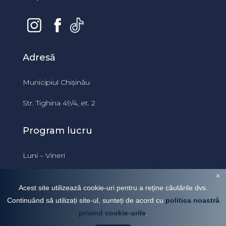
Adresă
Municipiul Chișinău
Str. Tighina 49/4, et. 2
Program lucru
Luni – Vineri
09:00 – 18:00
×
Acest site utilizează cookie-uri pentru a reține căutările dvs.
Continuând să utilizați site-ul, sunteți de acord cu
politica noastră
privind cookie-urile
.
Covanji Mihail