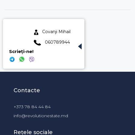
Covanji Mihail
060789944
Scrieți-ne!
Contacte
+373 78 84 44 84
info@revolutionestate.md
Rețele sociale