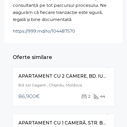
consultanță pe tot parcursul procesului. Ne
asigurăm că fiecare tranzacție este sigură,
legală și bine documentată.
https://999.md/ro/104487570
Oferte similare
APARTAMENT CU 2 CAMERE, BD. IURI GAGARIN, CENTRU
VÂNZARE
Bd. Iuri Gagarin , Chișinău, Moldova
86,900€
2
44
APARTAMENT CU 1 CAMERĂ, STR. BUREBISTA, BOTANICA
VÂNZARE
EXCLUSIVE