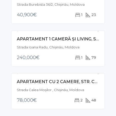
Strada Burebista 36/2, Chișinău, Moldova
40,900€
1
23
APARTAMENT 1 CAMERĂ ȘI LIVING, STR. IOANA RADU, BUIUCANI
VÂNZARE
Strada Ioana Radu, Chișinău, Moldova
240,000€
1
79
APARTAMENT CU 2 CAMERE, STR. CALEA MOȘILOR, RÂȘCANI
VÂNZARE
Strada Calea Moşilor , Chișinău, Moldova
78,000€
2
48