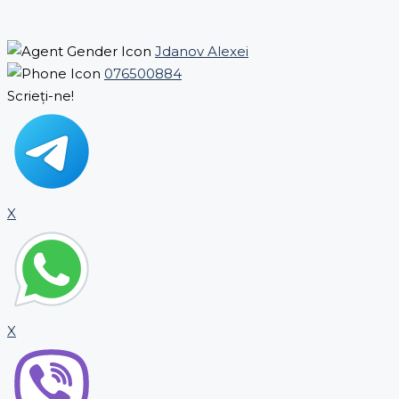
Jdanov Alexei
076500884
Scrieți-ne!
X
X