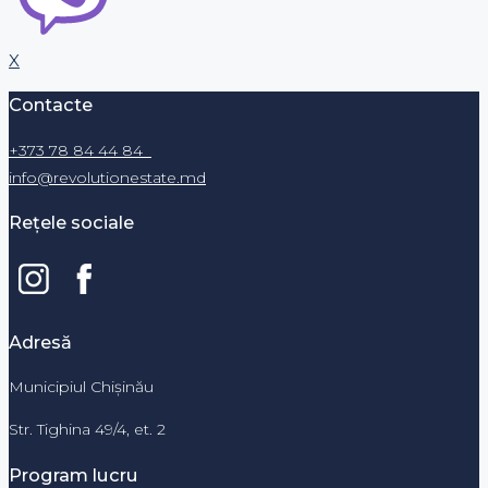
X
Contacte
+373 78 84 44 84
info@revolutionestate.md
Rețele sociale
Adresă
Municipiul Chișinău
Str. Tighina 49/4, et. 2
Program lucru