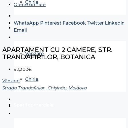
Chirie
Oferte similare
WhatsApp
Pinterest
Facebook
Twitter
Linkedin
Case
Email
APARTAMENT CU 2 CAMERE, STR.
Vânzare
TRANDAFIRILOR, BOTANICA
92,300€
Chirie
Vânzare
Strada Trandafirilor , Chișinău, Moldova
Spații comerciale