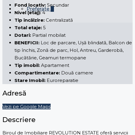
Fond locativ:
Secundar
Preferate
0
Nivel (etaj):
4
Tip încălzire:
Centralizată
Total etaje:
5
Dotari:
Partial mobilat
BENEFICII:
Loc de parcare, Ușă blindată, Balcon de
tip închis, Zonă de parc, Hol, Antreu, Garderobă,
Bucătărie, Geamuri termopane
Tip imobil:
Apartament
Compartimentare:
Două camere
Stare Imobil:
Euroreparatie
Adresă
Vezi pe Google Maps
Descriere
Biroul de Imobiliare REVOLUTION ESTATE oferă servicii