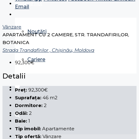
Despre noi
Email
Vânzare
Noutăți
APARTAMENT CU 2 CAMERE, STR. TRANDAFIRILOR,
BOTANICA
Strada Trandafirilor , Chișinău, Moldova
Cariere
92,300€
Detalii
Preț:
92,300€
Suprafața:
46 m2
Dormitore:
2
Odăi:
2
Baie:
1
Tip imobil:
Apartamente
Tip ofertă:
Vânzare