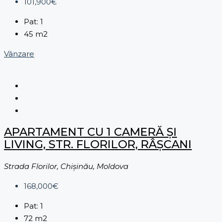
101,900€
Pat:
1
45
m2
Vânzare
APARTAMENT CU 1 CAMERĂ ȘI
LIVING, STR. FLORILOR, RÂŞCANI
Strada Florilor, Chișinău, Moldova
168,000€
Pat:
1
72
m2