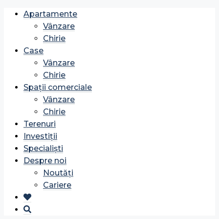
Apartamente
Vânzare
Chirie
Case
Vânzare
Chirie
Spații comerciale
Vânzare
Chirie
Terenuri
Investiții
Specialiști
Despre noi
Noutăți
Cariere