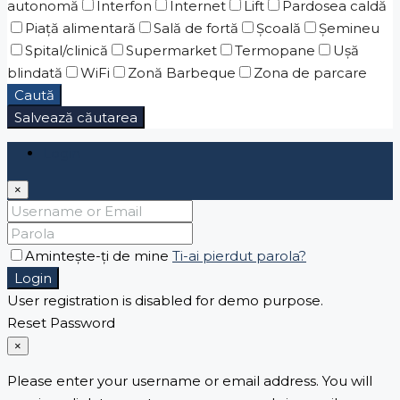
autonomă
Interfon
Internet
Lift
Pardosea caldă
Piaţă alimentară
Sală de fortă
Școală
Șemineu
Spital/clinică
Supermarket
Termopane
Ușă
blindată
WiFi
Zonă Barbeque
Zona de parcare
Caută
Salvează căutarea
Login
×
Amintește-ți de mine
Ti-ai pierdut parola?
Login
User registration is disabled for demo purpose.
Reset Password
×
Please enter your username or email address. You will