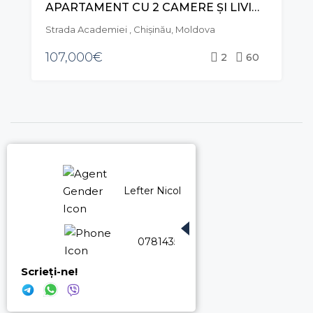
APARTAMENT CU 2 CAMERE ȘI LIVING, STR. ACADEMIEI, TELECENTRU
Strada Academiei , Chișinău, Moldova
107,000€
2
60
Lefter Nicolae
078143500
Scrieți-ne!