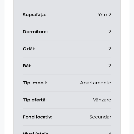
Suprafața:
47 m2
Dormitore:
2
Odăi:
2
Băi:
2
Tip imobil:
Apartamente
Tip ofertă:
Vânzare
Fond locativ:
Secundar
Nivel (etaj):
4