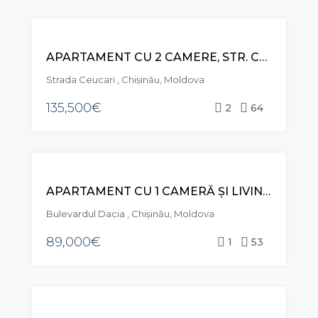
VÂNZARE
APARTAMENT CU 2 CAMERE, STR. CEUCARI, POȘTA VECHE
Strada Ceucari , Chișinău, Moldova
135,500€
2
64
VÂNZARE
APARTAMENT CU 1 CAMERĂ ȘI LIVING, BD. DACIA, BOTANICA
Bulevardul Dacia , Chișinău, Moldova
89,000€
1
53
VÂNZARE