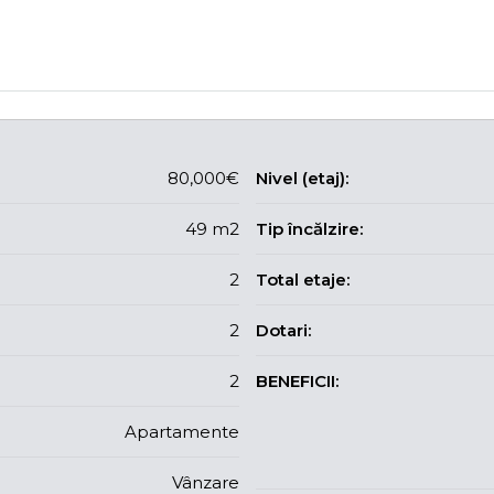
80,000€
Nivel (etaj):
49 m2
Tip încălzire:
2
Total etaje:
2
Dotari:
2
BENEFICII:
Apartamente
Vânzare