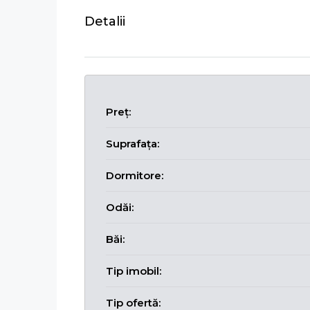
Detalii
Preț:
Suprafața:
Dormitore:
Odăi:
Băi:
Tip imobil:
Tip ofertă: