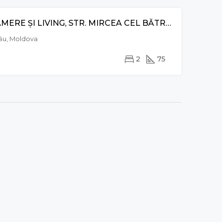
APARTAMENT CU 2 CAMERE ȘI LIVING, STR. MIRCEA CEL BĂTRÂN, CIOCANA
VÂNZARE
nău, Moldova
2
75