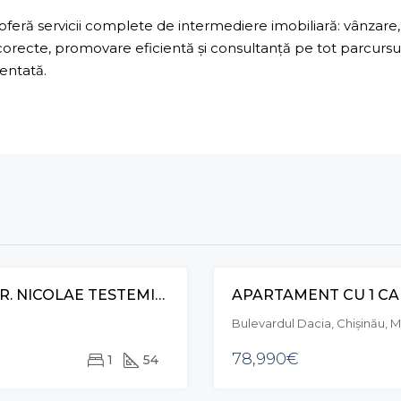
ră servicii complete de intermediere imobiliară: vânzare, 
 corecte, promovare eficientă și consultanță pe tot parcurs
mentată.
APARTAMENT CU 1 CAMERĂ ŞI LIVING, STR. NICOLAE TESTEMIȚANU, DURLEȘTI
APARTAMENT CU 1 CAM
VÂNZARE
Bulevardul Dacia, Chișinău, 
78,990€
1
54