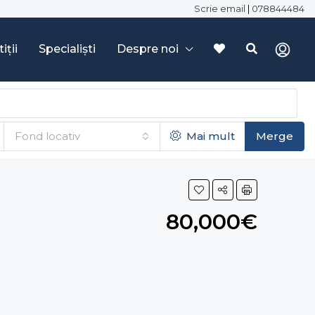
Scrie email
|
078844484
iții
Specialiști
Despre noi
Fond locativ
Mai mult
Merge
80,000€