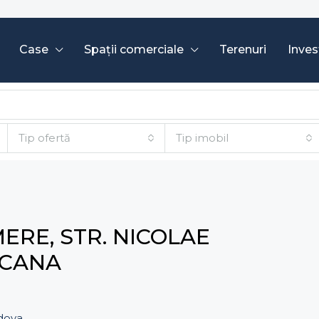
Case
Spații comerciale
Terenuri
Invest
Tip ofertă
Tip imobil
ERE, STR. NICOLAE
OCANA
ldova