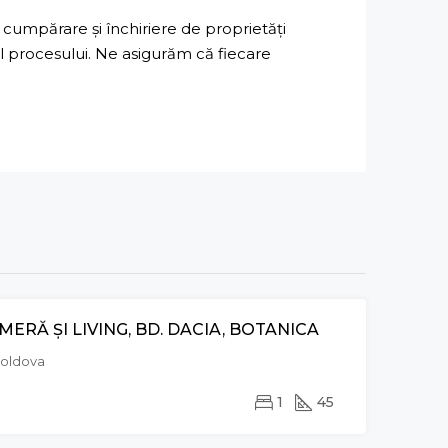
cumpărare și închiriere de proprietăți
ul procesului. Ne asigurăm că fiecare
ERĂ ȘI LIVING, BD. DACIA, BOTANICA
VÂNZARE
Moldova
1
45