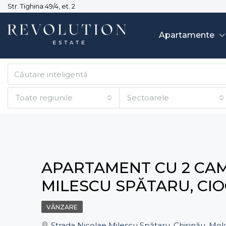
Str. Tighina 49/4, et. 2
Apartamente
Toate regiunile
Sectoarele
APARTAMENT CU 2 CAM
MILESCU SPĂTARU, CI
VÂNZARE
Strada Nicolae Milescu Spătaru, Chișinău, Mo