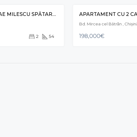
APARTAMENT CU 2 CAMERE, STR. NICOLAE MILESCU SPĂTARU, CIOCANA
VÂNZARE
Bd. Mircea cel Bătrân , Chiși
198,000€
2
54