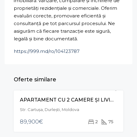
imobiliară: vânzare, cumpărare și închiriere de
proprietăți rezidențiale și comerciale. Oferim
evaluări corecte, promovare eficientă și
consultanță pe tot parcursul procesului. Ne
asigurăm că fiecare tranzacție este sigură,
legală și bine documentată.
https://999.md/ro/104123787
Oferte similare
APARTAMENT CU 2 CAMERE ȘI LIVING, STR. CARTUȘA, DURLEȘTI
VÂNZARE
Str. Cartușa, Durleşti, Moldova
89,900€
2
75