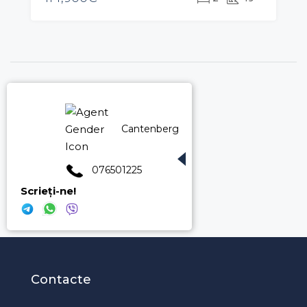
Cantenberg Roman 076501225
076501225
Scrieți-ne!
X
X
X
Contacte