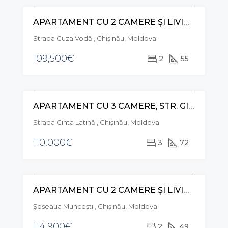
APARTAMENT CU 2 CAMERE ȘI LIVING, STR. CUZA VODĂ, BOTANICA
VÂNZARE
Strada Cuza Vodă , Chișinău, Moldova
109,500€
2
55
APARTAMENT CU 3 CAMERE, STR. GINTA LATINĂ, CIOCANA
VÂNZARE
Strada Ginta Latină , Chișinău, Moldova
110,000€
3
72
APARTAMENT CU 2 CAMERE ȘI LIVING, STR. MUNCEȘTI, BOTANICA
VÂNZARE
Șoseaua Muncești , Chișinău, Moldova
114,900€
2
49