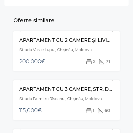
Oferte similare
APARTAMENT CU 2 CAMERE ȘI LIVING, STR. VASILE LUPU, BUIUCANI
VÂNZARE
Strada Vasile Lupu , Chișinău, Moldova
200,000€
2
71
APARTAMENT CU 3 CAMERE, STR. DUMITRU RÎȘCANU, RÂȘCANI
VÂNZARE
Strada Dumitru Rîșcanu , Chișinău, Moldova
115,000€
1
60