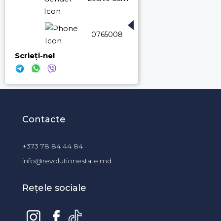
076500887
Scrieți-ne!
Contacte
+373 78 84 44 84
info@revolutionestate.md
Rețele sociale