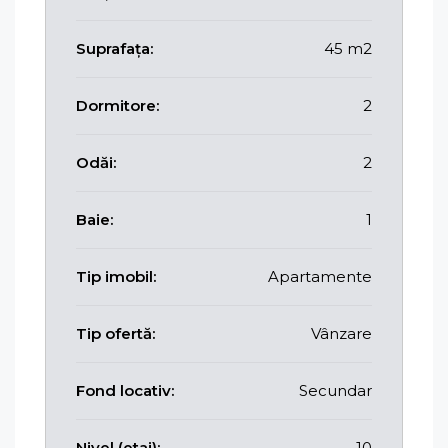
Suprafața:
45 m2
Dormitore:
2
Odăi:
2
Baie:
1
Tip imobil:
Apartamente
Tip ofertă:
Vânzare
Fond locativ:
Secundar
Nivel (etaj):
10