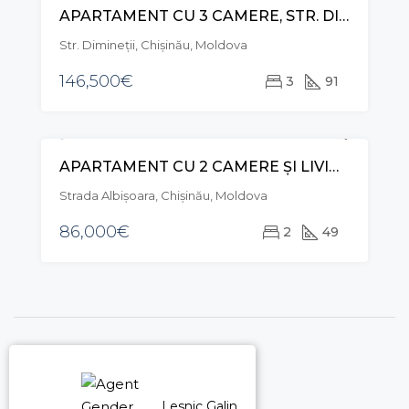
APARTAMENT CU 3 CAMERE, STR. DIMINEȚII, BOTANICA
VÂNZARE
Str. Dimineții, Chișinău, Moldova
146,500€
3
91
APARTAMENT CU 2 CAMERE ȘI LIVING, STR. ALBIȘOARA, RÂȘCANI
VÂNZARE
Strada Albişoara, Chișinău, Moldova
86,000€
2
49
Lesnic Galina