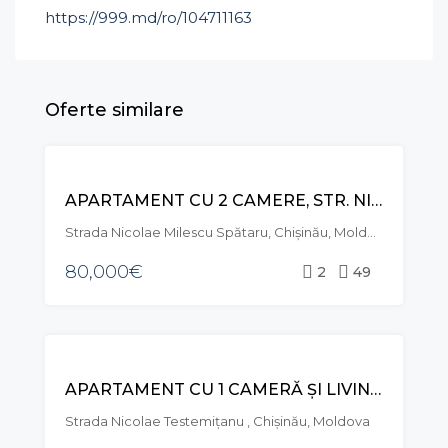
https://999.md/ro/104711163
Oferte similare
VÂNZARE
APARTAMENT CU 2 CAMERE, STR. NICOLAE MILESCU SPĂTARU, CIOCANA
Strada Nicolae Milescu Spătaru, Chișinău, Moldova
80,000€
2
49
VÂNZARE
APARTAMENT CU 1 CAMERĂ ȘI LIVING, STR. NICOLAE TESTEMIȚANU, CENTRU
EXCLUSIVE
Strada Nicolae Testemițanu , Chișinău, Moldova