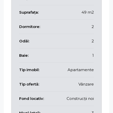
Suprafața:
49 m2
Dormitore:
2
Odăi:
2
Baie:
1
Tip imobil:
Apartamente
Tip ofertă:
Vânzare
Fond locativ:
Construcții noi
Nivel (etaj):
3