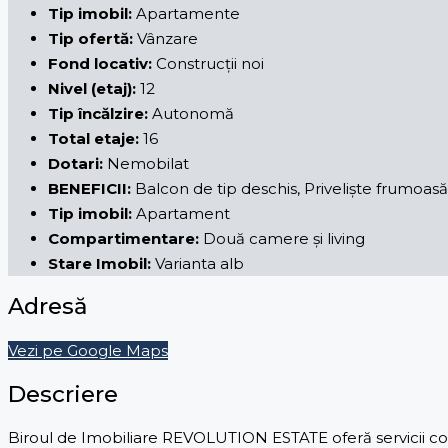
Tip imobil:
Apartamente
Tip ofertă:
Vânzare
Fond locativ:
Construcții noi
Nivel (etaj):
12
Tip încălzire:
Autonomă
Total etaje:
16
Dotari:
Nemobilat
BENEFICII:
Balcon de tip deschis, Priveliște frumoas
Tip imobil:
Apartament
Compartimentare:
Două camere și living
Stare Imobil:
Varianta alb
Adresă
Vezi pe Google Maps
Descriere
Biroul de Imobiliare REVOLUTION ESTATE oferă servicii comp