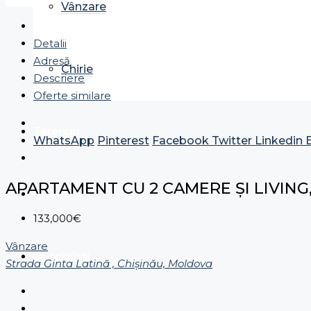
Vânzare
Detalii
Adresă
Chirie
Descriere
Oferte similare
Terenuri
WhatsApp
Pinterest
Facebook
Twitter
Linkedin
APARTAMENT CU 2 CAMERE ȘI LIVING,
Investiții
133,000€
Vânzare
Specialiști
Strada Ginta Latină , Chișinău, Moldova