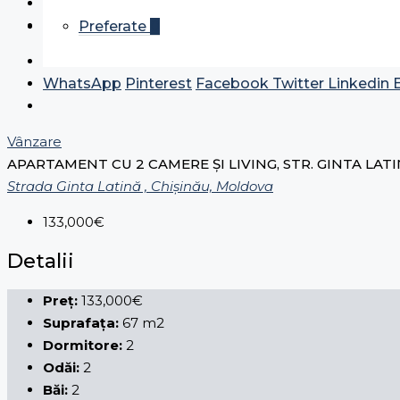
Preferate
0
WhatsApp
Pinterest
Facebook
Twitter
Linkedin
Vânzare
APARTAMENT CU 2 CAMERE ȘI LIVING, STR. GINTA LAT
Strada Ginta Latină , Chișinău, Moldova
133,000€
Detalii
Preț:
133,000€
Suprafața:
67 m2
Dormitore:
2
Odăi:
2
Băi:
2