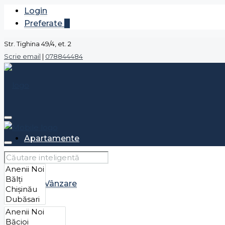
Login
Preferate
0
Str. Tighina 49/4, et. 2
Scrie email
|
078844484
Apartamente
Vânzare