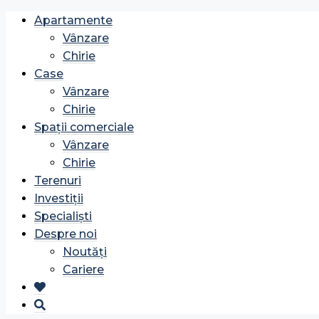
Apartamente
Vânzare
Chirie
Case
Vânzare
Chirie
Spații comerciale
Vânzare
Chirie
Terenuri
Investiții
Specialiști
Despre noi
Noutăți
Cariere