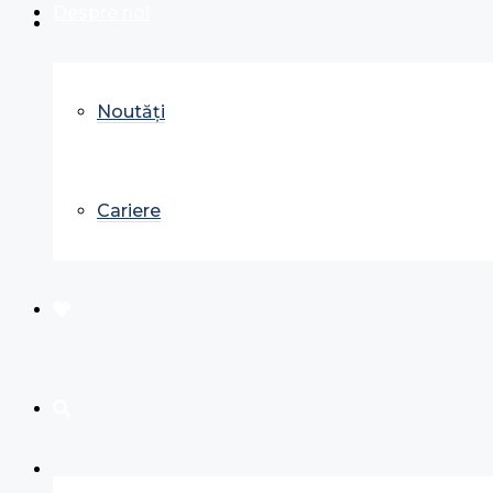
Despre noi
Noutăți
Cariere