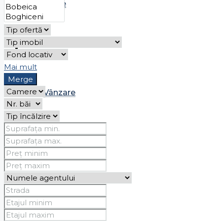
Chirie
Case
Mai mult
Merge
Vânzare
Chirie
Spații comerciale