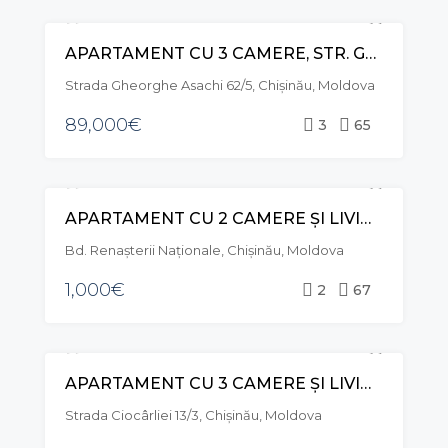
APARTAMENT CU 3 CAMERE, STR. GHEORGHE ASACHI, TELECENTRU
VÂNZARE
EXCLUSIVE
Strada Gheorghe Asachi 62/5, Chișinău, Moldova
89,000€
3
65
APARTAMENT CU 2 CAMERE ȘI LIVING, BD. RENAȘTERII NAȚIONALE, CENTRU
CHIRIE
Bd. Renașterii Naționale, Chișinău, Moldova
1,000€
2
67
APARTAMENT CU 3 CAMERE ȘI LIVING, STR CIOCÂRLIEI, TELECENTRU
VÂNZARE
EXCLUSIVE
Strada Ciocârliei 13/3, Chișinău, Moldova