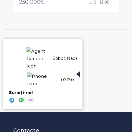
230,000€
3
95
Boboc Nadejda
076500663
Scrieți-ne!
Contacte