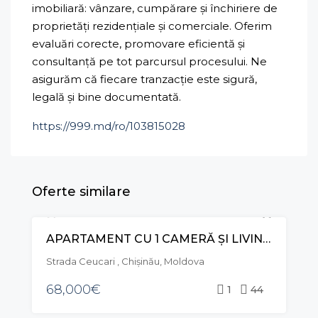
imobiliară: vânzare, cumpărare și închiriere de
proprietăți rezidențiale și comerciale. Oferim
evaluări corecte, promovare eficientă și
consultanță pe tot parcursul procesului. Ne
asigurăm că fiecare tranzacție este sigură,
legală și bine documentată.
https://999.md/ro/103815028
Oferte similare
APARTAMENT CU 1 CAMERĂ ȘI LIVING. STR. CEUCARI, POȘTA VECHE
VÂNZARE
Strada Ceucari , Chișinău, Moldova
68,000€
1
44