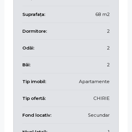
Suprafața:
68 m2
Dormitore:
2
Odăi:
2
Băi:
2
Tip imobil:
Apartamente
Tip ofertă:
CHIRIE
Fond locativ:
Secundar
Nivel (etaj):
1