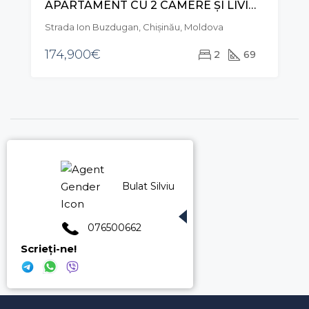
APARTAMENT CU 2 CAMERE ȘI LIVING, STR. ION BUZDUGAN, BUIUCANI
VÂNZARE
Strada Ion Buzdugan, Chișinău, Moldova
174,900€
2
69
Bulat Silviu
076500662
Scrieți-ne!