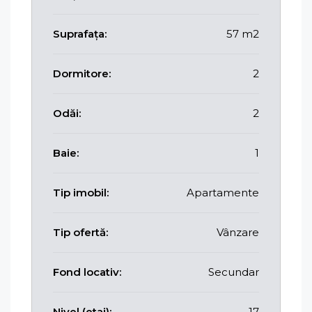
Suprafața:
57 m2
Dormitore:
2
Odăi:
2
Baie:
1
Tip imobil:
Apartamente
Tip ofertă:
Vânzare
Fond locativ:
Secundar
Nivel (etaj):
17