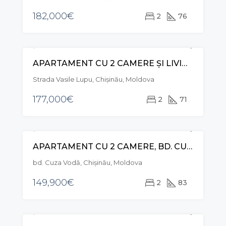
182,000€
2
76
APARTAMENT CU 2 CAMERE ȘI LIVING, STR. VASILE LUPU, BUIUCANI
VÂNZARE
Strada Vasile Lupu, Chișinău, Moldova
177,000€
2
71
APARTAMENT CU 2 CAMERE, BD. CUZA VODĂ , BOTANICA
VÂNZARE
bd. Cuza Vodă, Chișinău, Moldova
149,900€
2
83