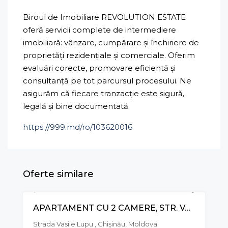
Biroul de Imobiliare REVOLUTION ESTATE
oferă servicii complete de intermediere
imobiliară: vânzare, cumpărare și închiriere de
proprietăți rezidențiale și comerciale. Oferim
evaluări corecte, promovare eficientă și
consultanță pe tot parcursul procesului. Ne
asigurăm că fiecare tranzacție este sigură,
legală și bine documentată.
https://999.md/ro/103620016
Oferte similare
APARTAMENT CU 2 CAMERE, STR. VASILE LUPU, BUIUCANI
VÂNZARE
Strada Vasile Lupu , Chișinău, Moldova