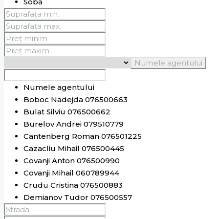
Sobă
Numele agentului
Numele agentului
Boboc Nadejda 076500663
Bulat Silviu 076500662
Burelov Andrei 079510779
Cantenberg Roman 076501225
Cazacliu Mihail 076500445
Covanji Anton 076500990
Covanji Mihail 060789944
Crudu Cristina 076500883
Demianov Tudor 076500557
Donskoi Sviatoslav 076500660