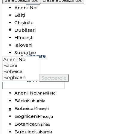
Selectează tot
Deselectează tot
Chirie
Anenii Noi
Bălți
Chișinău
Case
Dubăsari
Hîncești
Ialoveni
Suburbie
Vânzare
Sectoarele
Chirie
Anenii Noi
Anenii Noi
Băcioi
Suburbie
Bobeica
Hîncești
Spații comerciale
Boghiceni
Hîncești
Botanica
Chișinău
Bubuieci
Suburbie