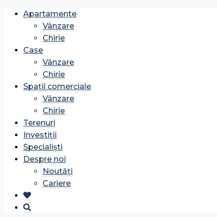
Apartamente
Vânzare
Chirie
Case
Vânzare
Chirie
Spații comerciale
Vânzare
Chirie
Terenuri
Investiții
Specialiști
Despre noi
Noutăți
Cariere