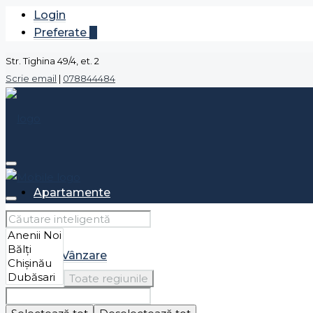
Login
Preferate
0
Str. Tighina 49/4, et. 2
Scrie email
|
078844484
Apartamente
Vânzare
Toate regiunile