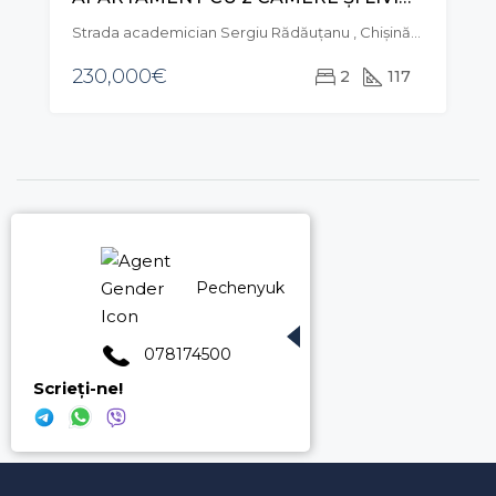
Strada academician Sergiu Rădăuțanu , Chișinău, Moldova
230,000€
2
117
Pechenyuk Maria
078174500
Scrieți-ne!