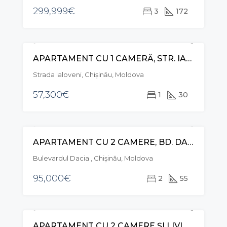
299,999€
3
172
APARTAMENT CU 1 CAMERĂ, STR. IALOVENI, TELECENTRU
VÂNZARE
Strada Ialoveni, Chișinău, Moldova
57,300€
1
30
APARTAMENT CU 2 CAMERE, BD. DACIA, BOTANICA
VÂNZARE
Bulevardul Dacia , Chișinău, Moldova
95,000€
2
55
APARTAMENT CU 2 CAMERE ȘI LIVING, STR. ACADEMICIAN SERGIU RǍDǍUȚANU, RÂȘCANI
VÂNZARE