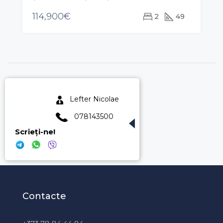
114,900€
2
49
Lefter Nicolae
078143500
Scrieți-ne!
Contacte
+373 78 84 44 84