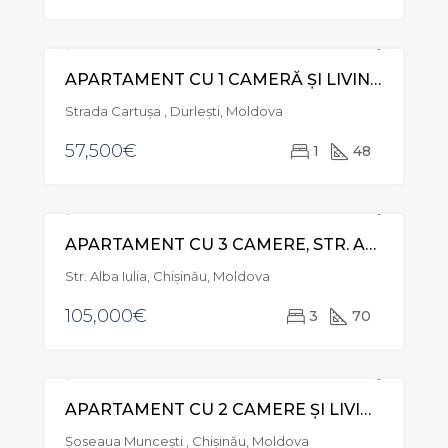
APARTAMENT CU 1 CAMERĂ ŞI LIVING, STR. CARTUŞA, DURLEŞTI
VÂNZARE
Strada Cartuşa , Durleşti, Moldova
57,500€
1
48
APARTAMENT CU 3 CAMERE, STR. ALBA IULIA, BUIUCANI
VÂNZARE
Str. Alba Iulia, Chișinău, Moldova
105,000€
3
70
APARTAMENT CU 2 CAMERE ȘI LIVING, STR. MUNCEȘTI, BOTANICA
VÂNZARE
Șoseaua Muncești , Chișinău, Moldova