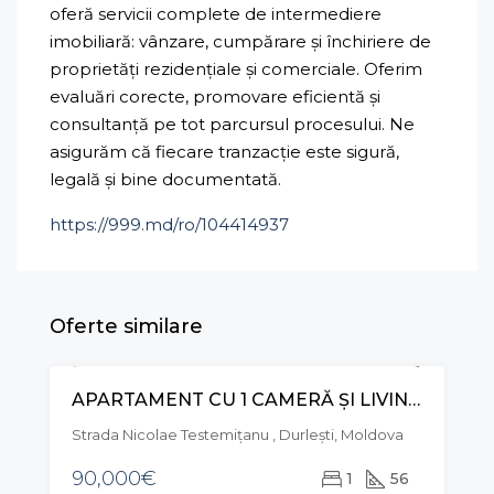
oferă servicii complete de intermediere
imobiliară: vânzare, cumpărare și închiriere de
proprietăți rezidențiale și comerciale. Oferim
evaluări corecte, promovare eficientă și
consultanță pe tot parcursul procesului. Ne
asigurăm că fiecare tranzacție este sigură,
legală și bine documentată.
https://999.md/ro/104414937
Oferte similare
APARTAMENT CU 1 CAMERĂ ȘI LIVING, STR. NICOLAE TESTEMIȚANU, DURLEȘTI
VÂNZARE
Strada Nicolae Testemițanu , Durleşti, Moldova
90,000€
1
56