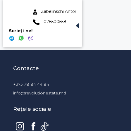
Zabelinschi Anton
076500558
Scrieți-ne!
Contacte
+373 78 84 44 84
info@revolutionestate.md
Rețele sociale