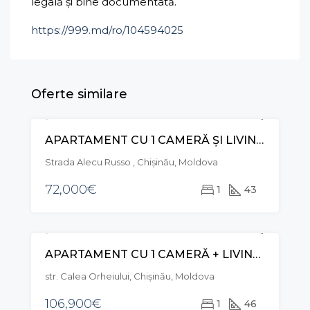
legală și bine documentată.
https://999.md/ro/104594025
Oferte similare
APARTAMENT CU 1 CAMERĂ ȘI LIVING, STR. ALECU RUSSO, RÂȘCANI
VÂNZARE
Strada Alecu Russo , Chișinău, Moldova
72,000€
1
43
APARTAMENT CU 1 CAMERĂ + LIVING, STR. CALEA ORHEIULUI, POȘTA VECHE
VÂNZARE
str. Calea Orheiului, Chișinău, Moldova
106,900€
1
46