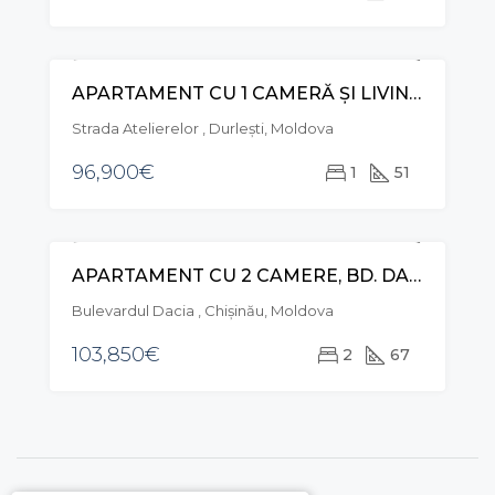
APARTAMENT CU 1 CAMERĂ ȘI LIVING, STR. ATELIERILOR, DURLEȘTI
VÂNZARE
Strada Atelierelor , Durleşti, Moldova
96,900€
1
51
APARTAMENT CU 2 CAMERE, BD. DACIA, BOTANICA
VÂNZARE
Bulevardul Dacia , Chișinău, Moldova
103,850€
2
67