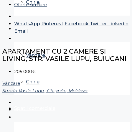
Chirie
Oferte similare
WhatsApp
Pinterest
Facebook
Twitter
Linkedin
Case
Email
APARTAMENT CU 2 CAMERE ȘI
Vânzare
LIVING, STR. VASILE LUPU, BUIUCANI
205,000€
Chirie
Vânzare
Strada Vasile Lupu , Chișinău, Moldova
Spații comerciale