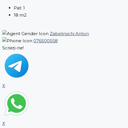
Pat:
1
18
m2
Zabelinschi Anton
076500558
Scrieți-ne!
X
X