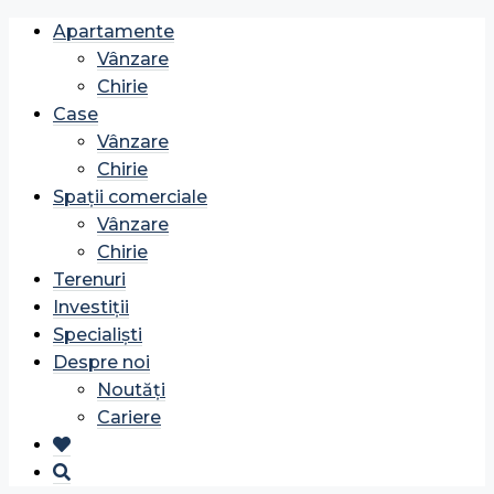
Apartamente
Vânzare
Chirie
Case
Vânzare
Chirie
Spații comerciale
Vânzare
Chirie
Terenuri
Investiții
Specialiști
Despre noi
Noutăți
Cariere