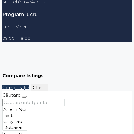
Str. Tighina 49/4, et. 2
Program lucru
Luni – Vineri
09:00 – 18:00
Compare listings
Comparaţie
Close
Căutare