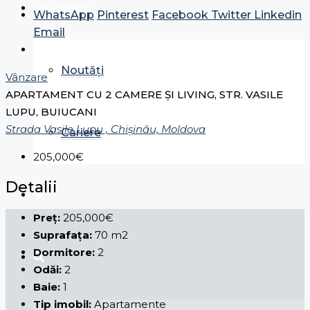
Despre noi
WhatsApp
Pinterest
Facebook
Twitter
Linkedin
Email
Noutăți
Vânzare
APARTAMENT CU 2 CAMERE ȘI LIVING, STR. VASILE
LUPU, BUIUCANI
Strada Vasile Lupu , Chișinău, Moldova
Cariere
205,000€
Detalii
Preț:
205,000€
Suprafața:
70 m2
Dormitore:
2
Odăi:
2
Baie:
1
Tip imobil:
Apartamente