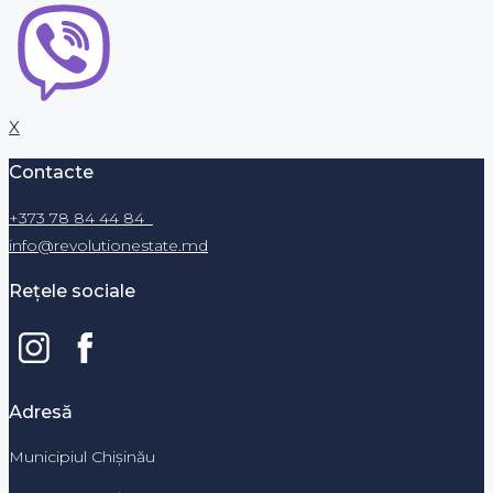
X
Contacte
+373 78 84 44 84
info@revolutionestate.md
Rețele sociale
Adresă
Municipiul Chișinău