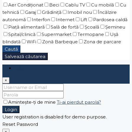
Aer Condiționat
Beci
Cablu TV
Cu mobilă
Cu
tehnică
Garaj
Grădiniţă
Imobil nou
Încălzire
autonomă
Interfon
Internet
Lift
Pardosea caldă
Piaţă alimentară
Sală de fortă
Școală
Șemineu
Spital/clinică
Supermarket
Termopane
Ușă
blindată
WiFi
Zonă Barbeque
Zona de parcare
Caută
Salvează căutarea
Login
×
Amintește-ți de mine
Ti-ai pierdut parola?
Login
User registration is disabled for demo purpose.
Reset Password
×