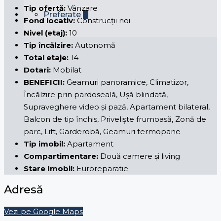
Tip ofertă:
Vânzare
Preferate
0
Fond locativ:
Construcții noi
Nivel (etaj):
10
Tip încălzire:
Autonomă
Total etaje:
14
Dotari:
Mobilat
BENEFICII:
Geamuri panoramice, Climatizor,
Încălzire prin pardoseală, Ușă blindată,
Supraveghere video și pază, Apartament bilateral,
Balcon de tip închis, Priveliște frumoasă, Zonă de
parc, Lift, Garderobă, Geamuri termopane
Tip imobil:
Apartament
Compartimentare:
Două camere și living
Stare Imobil:
Euroreparatie
Adresă
Vezi pe Google Maps