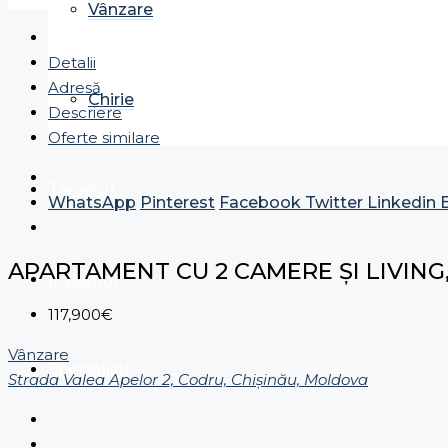
Vânzare
Detalii
Adresă
Chirie
Descriere
Oferte similare
Terenuri
WhatsApp
Pinterest
Facebook
Twitter
Linkedin
APARTAMENT CU 2 CAMERE ȘI LIVING
Investiții
117,900€
Vânzare
Specialiști
Strada Valea Apelor 2, Codru, Chișinău, Moldova