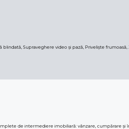
lindată, Supraveghere video și pază, Priveliște frumoasă, Zo
lete de intermediere imobiliară: vânzare, cumpărare și înch