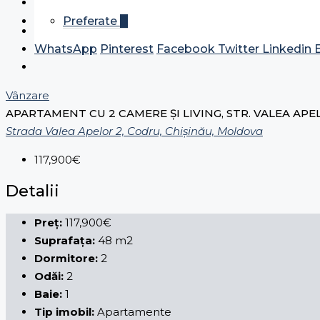
Preferate
0
WhatsApp
Pinterest
Facebook
Twitter
Linkedin
Vânzare
APARTAMENT CU 2 CAMERE ȘI LIVING, STR. VALEA AP
Strada Valea Apelor 2, Codru, Chișinău, Moldova
117,900€
Detalii
Preț:
117,900€
Suprafața:
48 m2
Dormitore:
2
Odăi:
2
Baie:
1
Tip imobil:
Apartamente