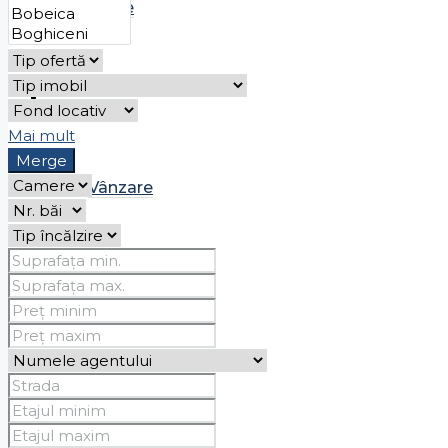
Chirie
Case
Mai mult
Merge
Vânzare
Chirie
Spații comerciale