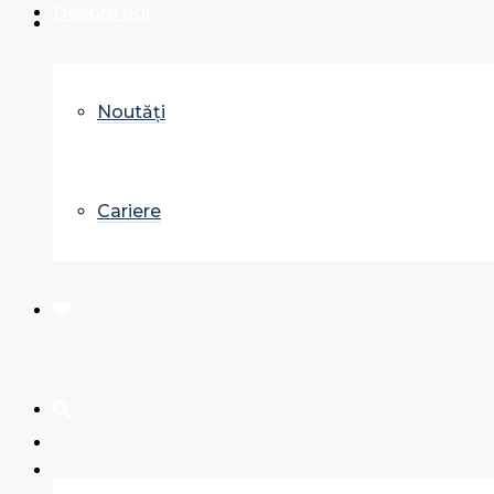
Despre noi
Noutăți
Cariere