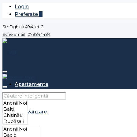
Login
Preferate
0
Str. Tighina 49/4, et. 2
Scrie email
|
078844484
Apartamente
Vânzare