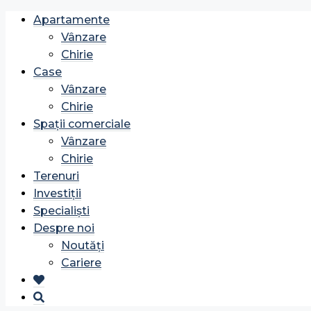
Apartamente
Vânzare
Chirie
Case
Vânzare
Chirie
Spații comerciale
Vânzare
Chirie
Terenuri
Investiții
Specialiști
Despre noi
Noutăți
Cariere