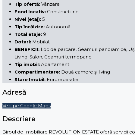
Tip ofertă:
Vânzare
Fond locativ:
Construcții noi
Nivel (etaj):
5
Tip încălzire:
Autonomă
Total etaje:
9
Dotari:
Mobilat
BENEFICII:
Loc de parcare, Geamuri panoramice, Ușă b
Living, Salon, Geamuri termopane
Tip imobil:
Apartament
Compartimentare:
Două camere și living
Stare Imobil:
Euroreparatie
Adresă
Vezi pe Google Maps
Descriere
Biroul de Imobiliare REVOLUTION ESTATE oferă servicii comp