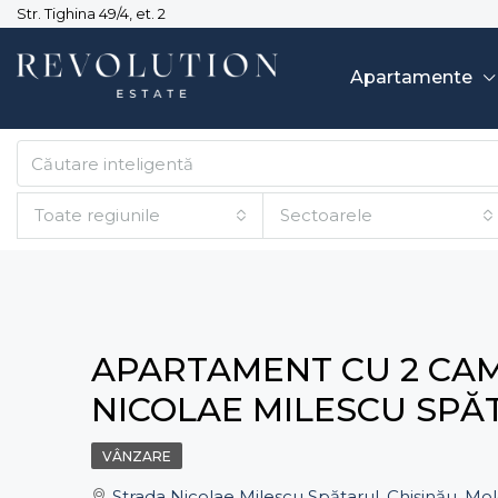
Str. Tighina 49/4, et. 2
Apartamente
Toate regiunile
Sectoarele
APARTAMENT CU 2 CAME
NICOLAE MILESCU SPĂ
VÂNZARE
Strada Nicolae Milescu Spătarul, Chișinău, Mo