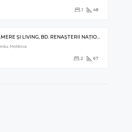
1
48
APARTAMENT CU 2 CAMERE ȘI LIVING, BD. RENAȘTERII NAȚIONALE, CENTRU
CHIRIE
șinău, Moldova
2
67