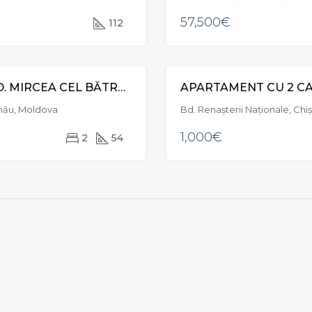
57,500€
112
APARTAMENT CU 2 CAMERE ȘI LIVING, BD. MIRCEA CEL BĂTRÂN, CIOCANA
VÂNZARE
inău, Moldova
Bd. Renașterii Naționale, Chi
1,000€
2
54