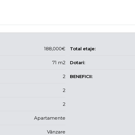
188,000€
Total etaje:
71 m2
Dotari:
2
BENEFICII:
2
2
Apartamente
Vânzare