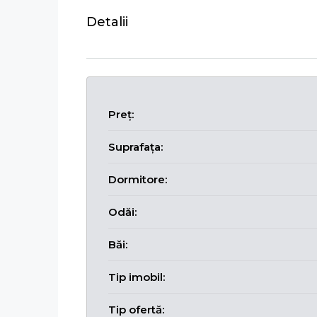
Detalii
Preț:
Suprafața:
Dormitore:
Odăi:
Băi:
Tip imobil:
Tip ofertă: