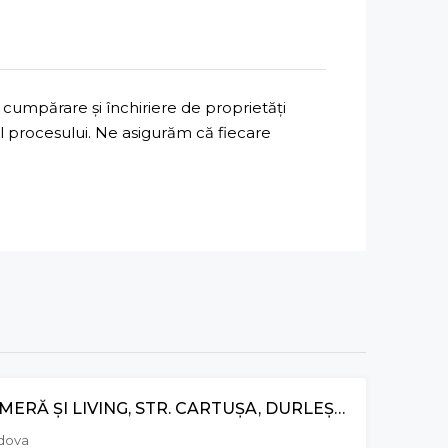
cumpărare și închiriere de proprietăți
ul procesului. Ne asigurăm că fiecare
APARTAMENT CU 1 CAMERĂ ŞI LIVING, STR. CARTUŞA, DURLEŞTI
VÂNZARE
ldova