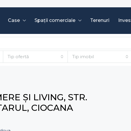
Case
Spații comerciale
Terenuri
Invest
Tip ofertă
Tip imobil
RE ȘI LIVING, STR.
TARUL, CIOCANA
ldova