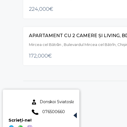
224,000€
Mircea cel Bătrân , Bulevardul Mircea cel Bătrîn, Chiș
172,000€
Donskoi Sviatoslav
076500660
Scrieți-ne!