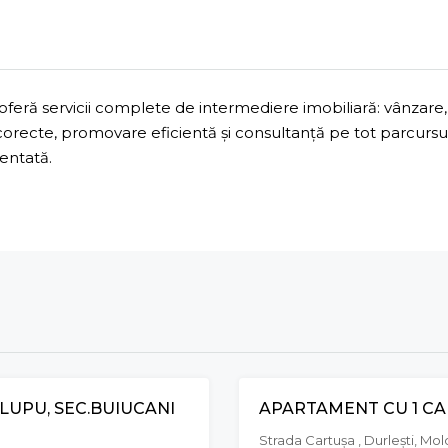
ră servicii complete de intermediere imobiliară: vânzare, 
 corecte, promovare eficientă și consultanță pe tot parcurs
mentată.
LUPU, SEC.BUIUCANI
VÂNZARE
Strada Cartuşa , Durleşti, Mo