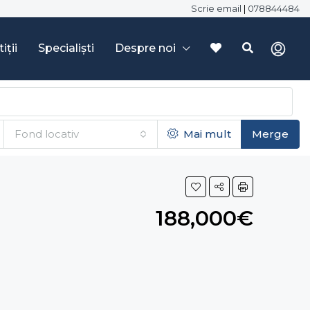
Scrie email
|
078844484
iții
Specialiști
Despre noi
Fond locativ
Mai mult
Merge
188,000€