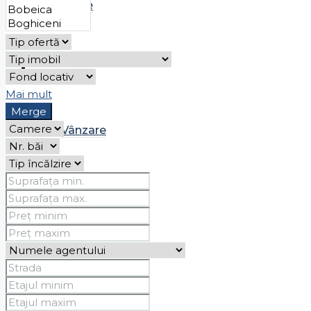
Chirie
Case
Mai mult
Merge
Vânzare
Chirie
Spații comerciale