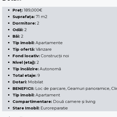
Preț:
189,000€
Suprafața:
71 m2
Dormitore:
2
Odăi:
2
Băi:
2
Tip imobil:
Apartamente
Tip ofertă:
Vânzare
Fond locativ:
Construcții noi
Nivel (etaj):
2
Tip încălzire:
Autonomă
Total etaje:
9
Dotari:
Mobilat
BENEFICII:
Loc de parcare, Geamuri panoramice, Climat
Tip imobil:
Apartament
Compartimentare:
Două camere și living
Stare Imobil:
Euroreparatie