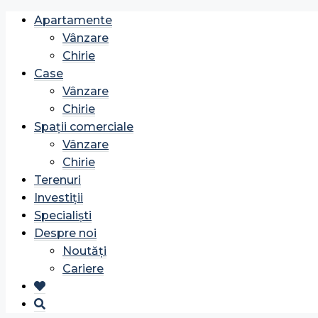
Apartamente
Vânzare
Chirie
Case
Vânzare
Chirie
Spații comerciale
Vânzare
Chirie
Terenuri
Investiții
Specialiști
Despre noi
Noutăți
Cariere