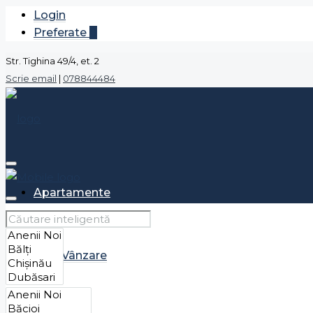
Login
Preferate
0
Str. Tighina 49/4, et. 2
Scrie email
|
078844484
Apartamente
Vânzare