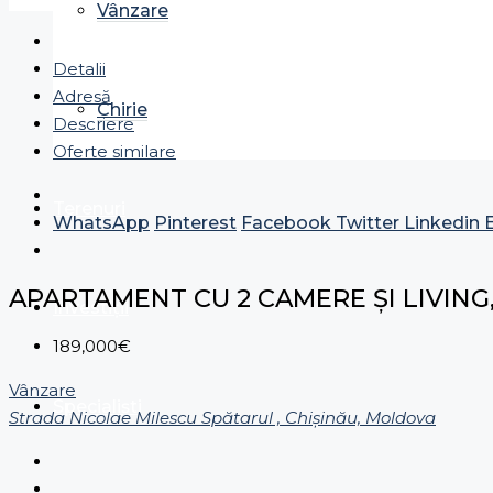
Vânzare
Detalii
Adresă
Chirie
Descriere
Oferte similare
Terenuri
WhatsApp
Pinterest
Facebook
Twitter
Linkedin
APARTAMENT CU 2 CAMERE ȘI LIVING
Investiții
189,000€
Vânzare
Specialiști
Strada Nicolae Milescu Spătarul , Chișinău, Moldova