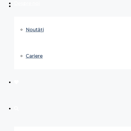
Despre noi
Noutăți
Cariere