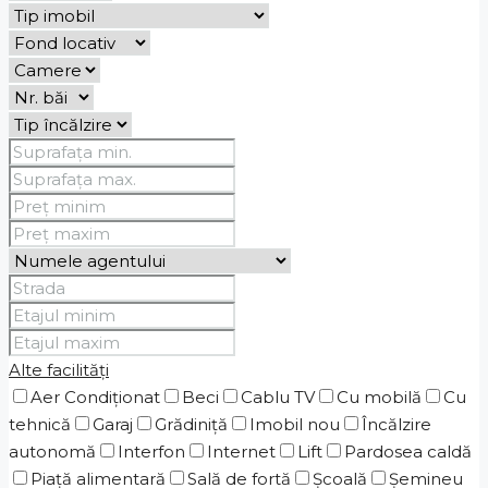
Alte facilități
Aer Condiționat
Beci
Cablu TV
Cu mobilă
Cu
tehnică
Garaj
Grădiniţă
Imobil nou
Încălzire
autonomă
Interfon
Internet
Lift
Pardosea caldă
Piaţă alimentară
Sală de fortă
Școală
Șemineu