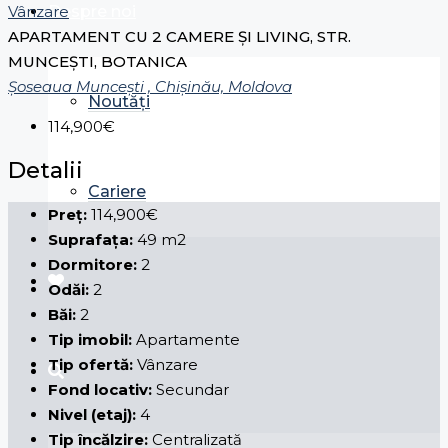
Despre noi
Vânzare
APARTAMENT CU 2 CAMERE ȘI LIVING, STR.
MUNCEȘTI, BOTANICA
Șoseaua Muncești , Chișinău, Moldova
Noutăți
114,900€
Detalii
Cariere
Preț:
114,900€
Suprafața:
49 m2
Dormitore:
2
Odăi:
2
Băi:
2
Tip imobil:
Apartamente
Tip ofertă:
Vânzare
Fond locativ:
Secundar
Nivel (etaj):
4
Tip încălzire:
Centralizată