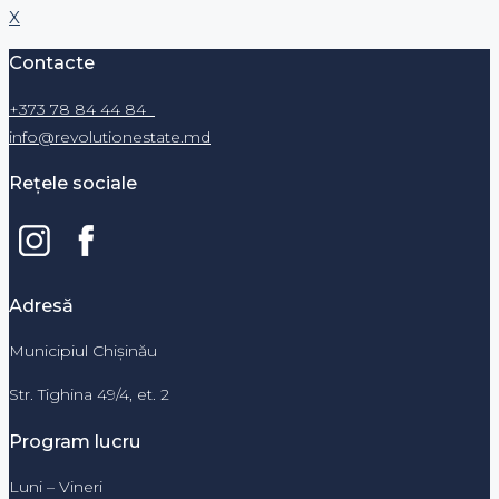
X
Contacte
+373 78 84 44 84
info@revolutionestate.md
Rețele sociale
Adresă
Municipiul Chișinău
Str. Tighina 49/4, et. 2
Program lucru
Luni – Vineri