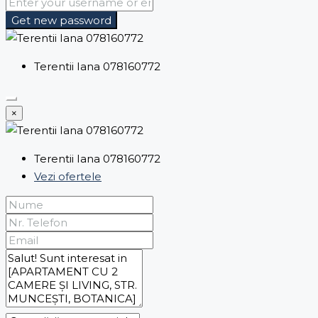
Get new password
Terentii Iana 078160772
×
Terentii Iana 078160772
Vezi ofertele