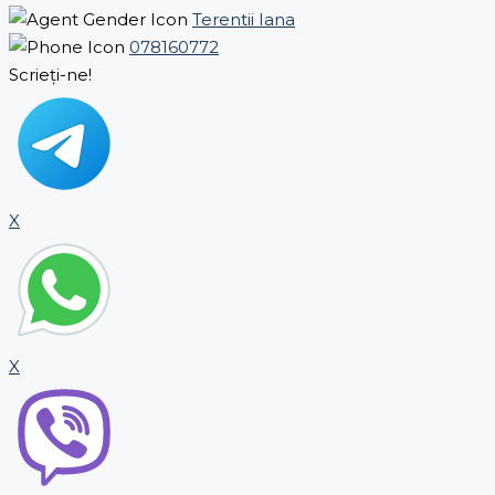
Terentii Iana
078160772
Scrieți-ne!
X
X