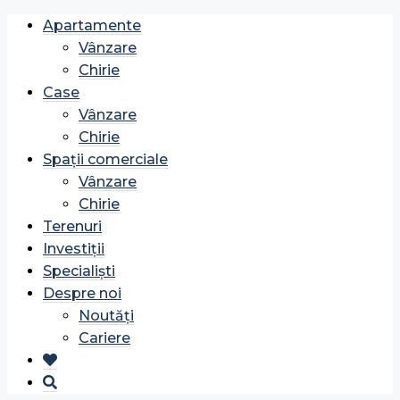
Apartamente
Vânzare
Chirie
Case
Vânzare
Chirie
Spații comerciale
Vânzare
Chirie
Terenuri
Investiții
Specialiști
Despre noi
Noutăți
Cariere