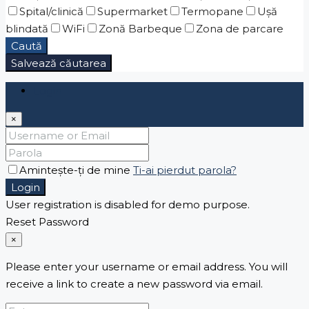
Spital/clinică
Supermarket
Termopane
Ușă
blindată
WiFi
Zonă Barbeque
Zona de parcare
Caută
Salvează căutarea
Login
×
Amintește-ți de mine
Ti-ai pierdut parola?
Login
User registration is disabled for demo purpose.
Reset Password
×
Please enter your username or email address. You will
receive a link to create a new password via email.