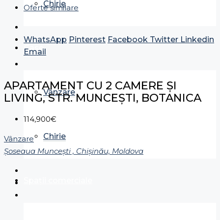
Chirie
Oferte similare
WhatsApp
Pinterest
Facebook
Twitter
Linkedin
Case
Email
APARTAMENT CU 2 CAMERE ȘI
Vânzare
LIVING, STR. MUNCEȘTI, BOTANICA
114,900€
Chirie
Vânzare
Șoseaua Muncești , Chișinău, Moldova
Spații comerciale