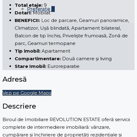
Total etaje:
9
Preferate
0
Dotari:
Mobilat
BENEFICII:
Loc de parcare, Geamuri panoramice,
Climatizor, Ușă blindată, Apartament bilateral,
Balcon de tip închis, Priveliște frumoasă, Zonă de
parc, Geamuri termopane
Tip imobil:
Apartament
Compartimentare:
Două camere și living
Stare Imobil:
Euroreparatie
Adresă
Vezi pe Google Maps
Descriere
Biroul de Imobiliare REVOLUTION ESTATE oferă servicii
complete de intermediere imobiliară: vânzare,
cumpărare și închiriere de proprietăți rezidențiale și