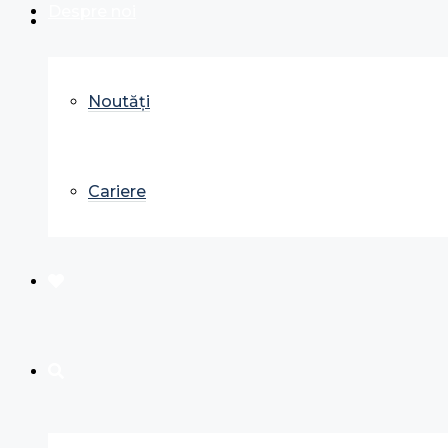
Despre noi
Noutăți
Cariere