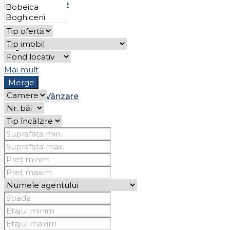
Chirie
Case
Mai mult
Merge
Vânzare
Chirie
Spații comerciale