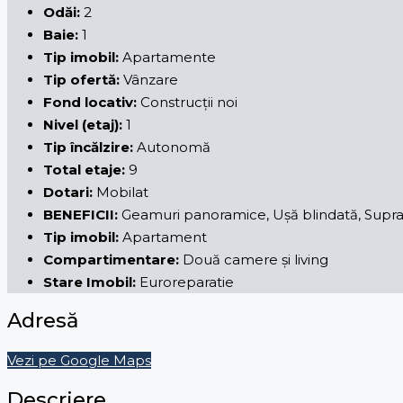
Odăi:
2
Baie:
1
Tip imobil:
Apartamente
Tip ofertă:
Vânzare
Fond locativ:
Construcții noi
Nivel (etaj):
1
Tip încălzire:
Autonomă
Total etaje:
9
Dotari:
Mobilat
BENEFICII:
Geamuri panoramice, Ușă blindată, Suprave
Tip imobil:
Apartament
Compartimentare:
Două camere și living
Stare Imobil:
Euroreparatie
Adresă
Vezi pe Google Maps
Descriere