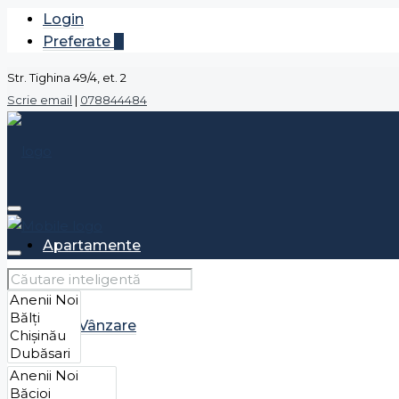
Login
Preferate
0
Str. Tighina 49/4, et. 2
Scrie email
|
078844484
Apartamente
Vânzare