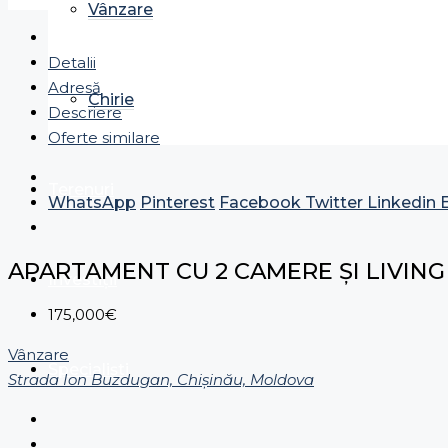
Vânzare
Detalii
Adresă
Chirie
Descriere
Oferte similare
Terenuri
WhatsApp
Pinterest
Facebook
Twitter
Linkedin
APARTAMENT CU 2 CAMERE ȘI LIVING 
Investiții
175,000€
Vânzare
Specialiști
Strada Ion Buzdugan, Chișinău, Moldova