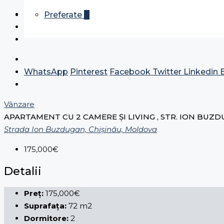
Preferate
0
WhatsApp
Pinterest
Facebook
Twitter
Linkedin
Vânzare
APARTAMENT CU 2 CAMERE ȘI LIVING , STR. ION BUZD
Strada Ion Buzdugan, Chișinău, Moldova
175,000€
Detalii
Preț:
175,000€
Suprafața:
72 m2
Dormitore:
2