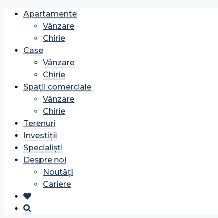
Apartamente
Vânzare
Chirie
Case
Vânzare
Chirie
Spații comerciale
Vânzare
Chirie
Terenuri
Investiții
Specialiști
Despre noi
Noutăți
Cariere