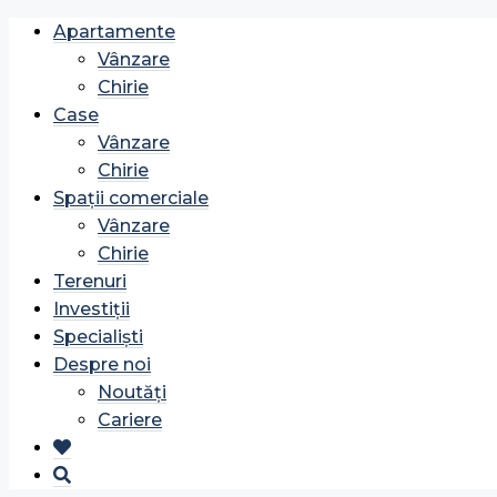
Apartamente
Vânzare
Chirie
Case
Vânzare
Chirie
Spații comerciale
Vânzare
Chirie
Terenuri
Investiții
Specialiști
Despre noi
Noutăți
Cariere