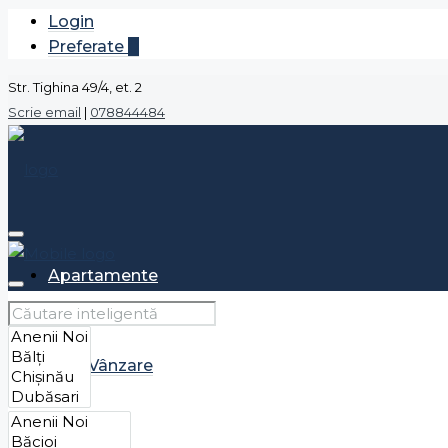
Login
Preferate
0
Str. Tighina 49/4, et. 2
Scrie email
|
078844484
Apartamente
Vânzare