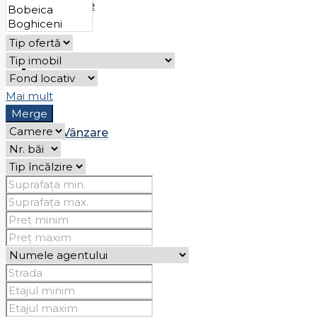
Chirie
Case
Mai mult
Merge
Vânzare
Chirie
Spații comerciale