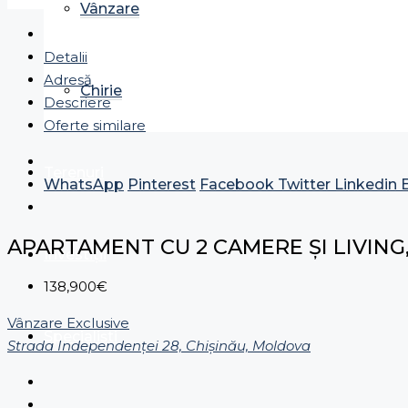
Vânzare
Detalii
Adresă
Chirie
Descriere
Oferte similare
Terenuri
WhatsApp
Pinterest
Facebook
Twitter
Linkedin
APARTAMENT CU 2 CAMERE ȘI LIVING
Investiții
138,900€
Vânzare
Exclusive
Specialiști
Strada Independenței 28, Chișinău, Moldova