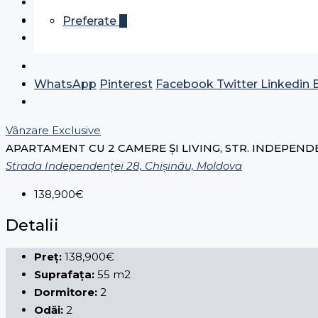
Preferate
0
WhatsApp
Pinterest
Facebook
Twitter
Linkedin
Vânzare
Exclusive
APARTAMENT CU 2 CAMERE ȘI LIVING, STR. INDEPEND
Strada Independenței 28, Chișinău, Moldova
138,900€
Detalii
Preț:
138,900€
Suprafața:
55 m2
Dormitore:
2
Odăi:
2