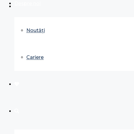
Despre noi
Noutăți
Cariere