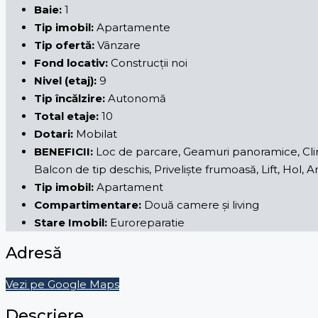
Baie:
1
Tip imobil:
Apartamente
Tip ofertă:
Vânzare
Fond locativ:
Construcții noi
Nivel (etaj):
9
Tip încălzire:
Autonomă
Total etaje:
10
Dotari:
Mobilat
BENEFICII:
Loc de parcare, Geamuri panoramice, Clima
Balcon de tip deschis, Priveliște frumoasă, Lift, Hol
Tip imobil:
Apartament
Compartimentare:
Două camere și living
Stare Imobil:
Euroreparatie
Adresă
Vezi pe Google Maps
Descriere