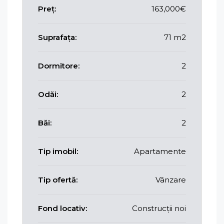
Preț:
163,000€
Suprafața:
71 m2
Dormitore:
2
Odăi:
2
Băi:
2
Tip imobil:
Apartamente
Tip ofertă:
Vânzare
Fond locativ:
Construcții noi