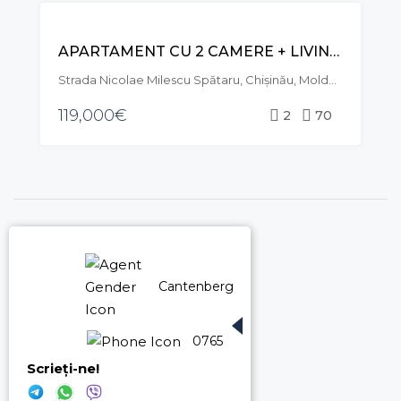
VÂNZARE
APARTAMENT CU 2 CAMERE + LIVING, STR. NICOLAE MILESCU SPĂTARU, CIOCANA
Strada Nicolae Milescu Spătaru, Chișinău, Moldova
119,000€
2
70
Cantenberg Roman 076501225
076501225
Scrieți-ne!