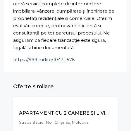
oferă servicii complete de intermediere
imobiliară: vânzare, cumpărare și închiriere de
proprietăți rezidențiale și comerciale. Oferim
evaluări corecte, promovare eficientă și
consultanță pe tot parcursul procesului. Ne
asigurăm că fiecare tranzacție este sigură,
legală și bine documentată.
https://999.md/ro/104711576
Oferte similare
VÂNZARE
APARTAMENT CU 2 CAMERE ȘI LIVING, STR. BĂCIOII NOI, BOTANICA
Strada Băcioii Noi, Chișinău, Moldova