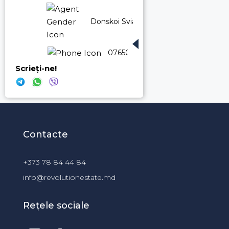
Donskoi Sviatoslav
076500660
Scrieți-ne!
Contacte
+373 78 84 44 84
info@revolutionestate.md
Rețele sociale