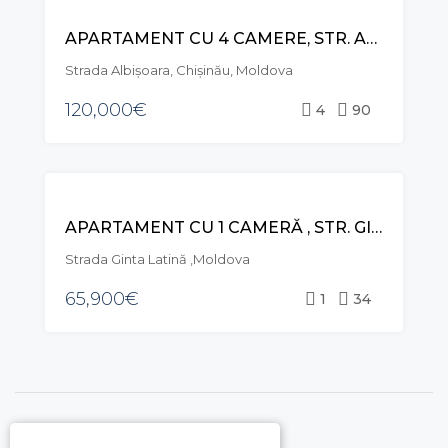
VÂNZARE
APARTAMENT CU 4 CAMERE, STR. ALBIȘOARA, CENTRU
Strada Albişoara, Chișinău, Moldova
120,000€
4
90
VÂNZARE
APARTAMENT CU 1 CAMERĂ , STR. GINTA LATINĂ, CIOCANA
Strada Ginta Latină ,Moldova
65,900€
1
34