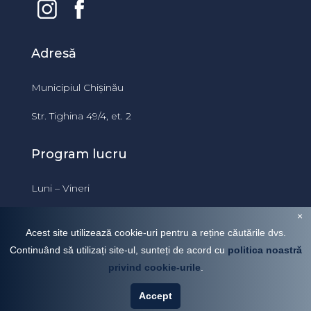
Adresă
Municipiul Chișinău
Str. Tighina 49/4, et. 2
Program lucru
Luni – Vineri
×
09:00 – 18:00
Acest site utilizează cookie-uri pentru a reține căutările dvs.
Continuând să utilizați site-ul, sunteți de acord cu
politica noastră
privind cookie-urile
.
Donskoi Sviatoslav
VÂNZARE
CHIRIE
Accept
076500660