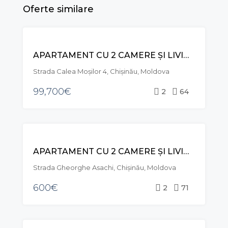
Oferte similare
VÂNZARE
APARTAMENT CU 2 CAMERE ȘI LIVING, STR. CALEA MOȘILOR, RÂȘCANI
Strada Calea Moşilor 4, Chișinău, Moldova
99,700€
2
64
CHIRIE
APARTAMENT CU 2 CAMERE ȘI LIVING, STR. GHEORGHE ASACHI, CENTRU
Strada Gheorghe Asachi, Chișinău, Moldova
600€
2
71