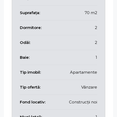
Suprafața:
70 m2
Dormitore:
2
Odăi:
2
Baie:
1
Tip imobil:
Apartamente
Tip ofertă:
Vânzare
Fond locativ:
Construcții noi
Nivel (etaj):
1