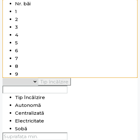
Râșcani
Chișinău
6
Nr. băi
Sângera
Suburbie
7
1
Sculeanca
Chișinău
8
2
Stăuceni
9
3
Suburbie
Strășeni
10
4
Telecentru
Oricare
5
Chișinău
Tohatin
6
Chișinău
Trușeni
7
Suburbie
8
Vadul lui Vodă
Suburbie
9
Văsieni
10
Tip încălzire
Vatra
Suburbie
Oricare
Tip încălzire
Autonomă
Centralizată
Electricitate
Sobă