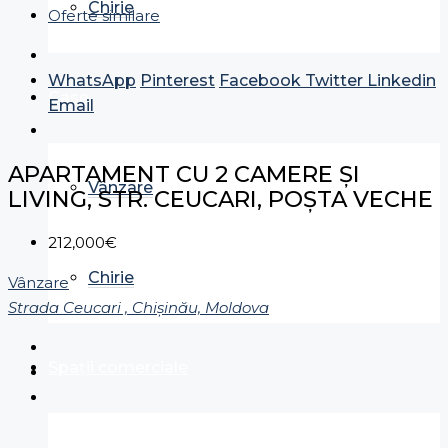
Chirie
Oferte similare
WhatsApp
Pinterest
Facebook
Twitter
Linkedin
Case
Email
APARTAMENT CU 2 CAMERE ȘI
Vânzare
LIVING, STR. CEUCARI, POȘTA VECHE
212,000€
Chirie
Vânzare
Strada Ceucari , Chișinău, Moldova
Spații comerciale