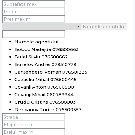
Numele agentului
Numele agentului
Boboc Nadejda 076500663
Bulat Silviu 076500662
Burelov Andrei 079510779
Cantenberg Roman 076501225
Cazacliu Mihail 076500445
Covanji Anton 076500990
Covanji Mihail 060789944
Crudu Cristina 076500883
Demianov Tudor 076500557
Donskoi Sviatoslav 076500660
Ghenciu Vasile 076500778
Ghilco Alexandru 078172500