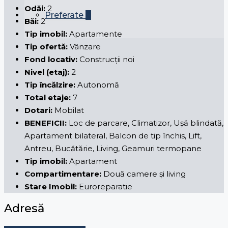
Odăi:
2
Preferate
0
Băi:
2
Tip imobil:
Apartamente
Tip ofertă:
Vânzare
Fond locativ:
Construcții noi
Nivel (etaj):
2
Tip încălzire:
Autonomă
Total etaje:
7
Dotari:
Mobilat
BENEFICII:
Loc de parcare, Climatizor, Ușă blindată,
Apartament bilateral, Balcon de tip închis, Lift,
Antreu, Bucătărie, Living, Geamuri termopane
Tip imobil:
Apartament
Compartimentare:
Două camere și living
Stare Imobil:
Euroreparatie
Adresă