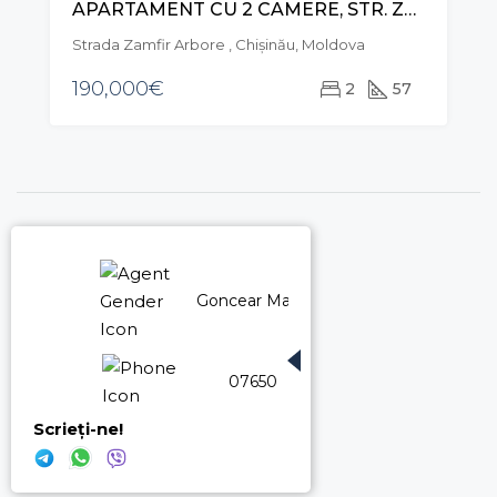
APARTAMENT CU 2 CAMERE, STR. ZAMFIR ARBORE, CENTRU
VÂNZARE
Strada Zamfir Arbore , Chișinău, Moldova
190,000€
2
57
Goncear Marina
076500449
Scrieți-ne!
X
X
X