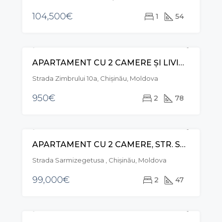
104,500€
1
54
APARTAMENT CU 2 CAMERE ȘI LIVING, STR. ZIMBRULUI, RÂȘCANI
CHIRIE
EXCLUSIVE
Strada Zimbrului 10a, Chișinău, Moldova
950€
2
78
APARTAMENT CU 2 CAMERE, STR. SARMIZEGETUSA , BOTANICA
VÂNZARE
Strada Sarmizegetusa , Chișinău, Moldova
99,000€
2
47