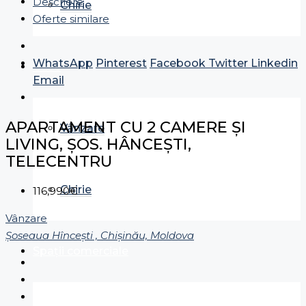
Descriere
Chirie
Oferte similare
WhatsApp
Pinterest
Facebook
Twitter
Linkedin
Case
Email
APARTAMENT CU 2 CAMERE ȘI
Vânzare
LIVING, ȘOS. HÂNCEȘTI,
TELECENTRU
Chirie
116,990€
Vânzare
Șoseaua Hînceşti , Chișinău, Moldova
Spații comerciale