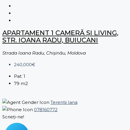
APARTAMENT 1 CAMERĂ ȘI LIVING,
STR. IOANA RADU, BUIUCANI
Strada Ioana Radu, Chișinău, Moldova
240,000€
Pat:
1
79
m2
Terentii Iana
078160772
Scrieți-ne!