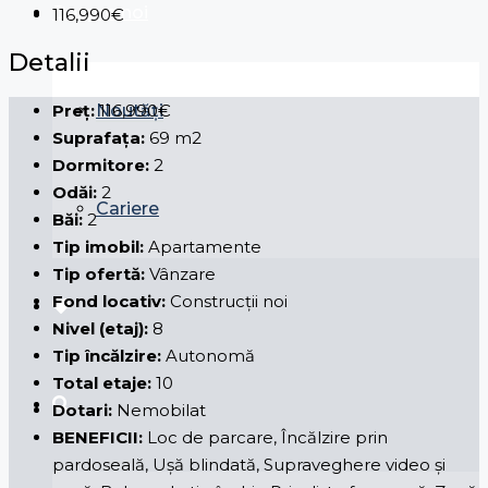
Despre noi
116,990€
Detalii
Preț:
116,990€
Noutăți
Suprafața:
69 m2
Dormitore:
2
Odăi:
2
Cariere
Băi:
2
Tip imobil:
Apartamente
Tip ofertă:
Vânzare
Fond locativ:
Construcții noi
Nivel (etaj):
8
Tip încălzire:
Autonomă
Total etaje:
10
Dotari:
Nemobilat
BENEFICII:
Loc de parcare, Încălzire prin
pardoseală, Ușă blindată, Supraveghere video și