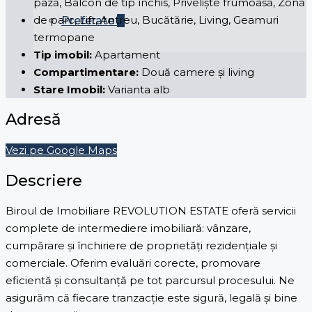
pază, Balcon de tip închis, Priveliște frumoasă, Zonă
de parc, Lift, Antreu, Bucătărie, Living, Geamuri
Preferate
0
termopane
Tip imobil:
Apartament
Compartimentare:
Două camere și living
Stare Imobil:
Varianta alb
Adresă
Vezi pe Google Maps
Descriere
Biroul de Imobiliare REVOLUTION ESTATE oferă servicii
complete de intermediere imobiliară: vânzare,
cumpărare și închiriere de proprietăți rezidențiale și
comerciale. Oferim evaluări corecte, promovare
eficientă și consultanță pe tot parcursul procesului. Ne
asigurăm că fiecare tranzacție este sigură, legală și bine