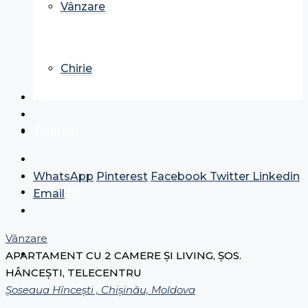
Vânzare
Chirie
Terenuri
WhatsApp
Pinterest
Facebook
Twitter
Linkedin
Investiții
Email
Vânzare
Specialiști
APARTAMENT CU 2 CAMERE ȘI LIVING, ȘOS.
HÂNCEȘTI, TELECENTRU
Șoseaua Hînceşti , Chișinău, Moldova