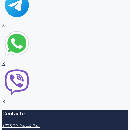
X
X
X
Contacte
+373 78 84 44 84