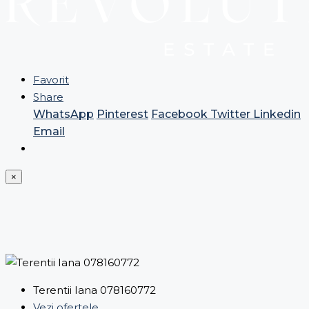
Favorit
Share
WhatsApp
Pinterest
Facebook
Twitter
Linkedin
Email
×
Terentii Iana 078160772
Vezi ofertele