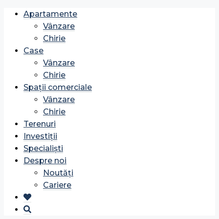
Apartamente
Vânzare
Chirie
Case
Vânzare
Chirie
Spații comerciale
Vânzare
Chirie
Terenuri
Investiții
Specialiști
Despre noi
Noutăți
Cariere