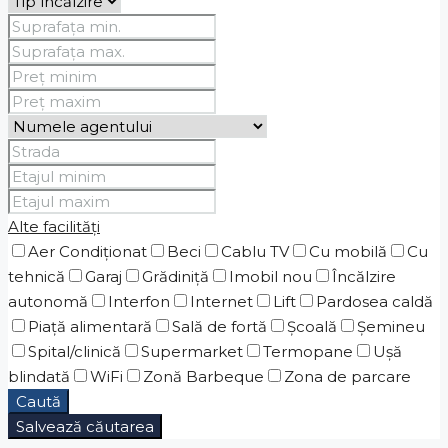
Alte facilități
Aer Condiționat
Beci
Cablu TV
Cu mobilă
Cu
tehnică
Garaj
Grădiniţă
Imobil nou
Încălzire
autonomă
Interfon
Internet
Lift
Pardosea caldă
Piaţă alimentară
Sală de fortă
Școală
Șemineu
Spital/clinică
Supermarket
Termopane
Ușă
blindată
WiFi
Zonă Barbeque
Zona de parcare
Caută
Salvează căutarea