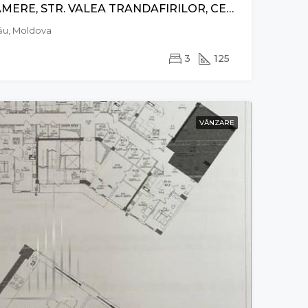
APARTAMENT CU 3 CAMERE, STR. VALEA TRANDAFIRILOR, CENTRU
inău, Moldova
3
125
VÂNZARE