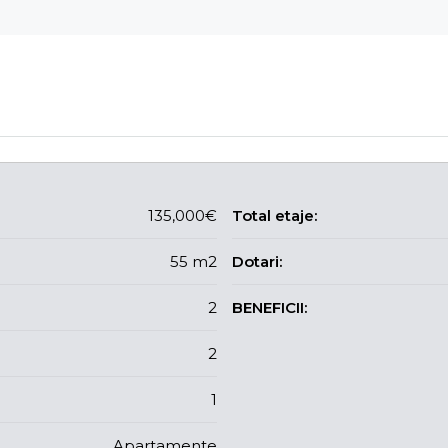
135,000€
Total etaje:
55 m2
Dotari:
2
BENEFICII:
2
1
Apartamente