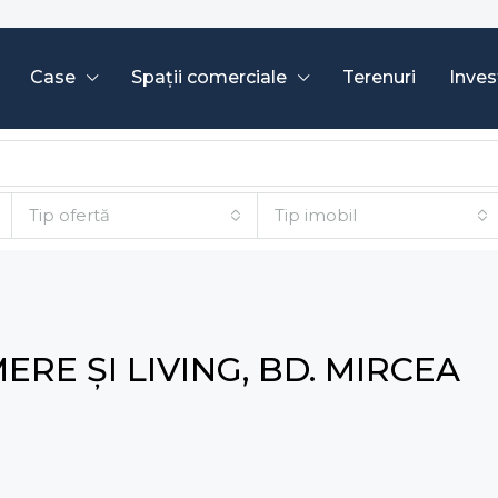
Case
Spații comerciale
Terenuri
Invest
Tip ofertă
Tip imobil
RE ȘI LIVING, BD. MIRCEA