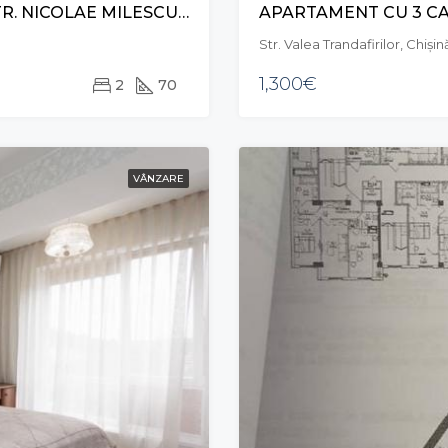
APARTAMENT CU 2 CAMERE ȘI LIVING, STR. NICOLAE MILESCU SPĂTARU
Str. Valea Trandafirilor, Chiș
1,300€
2
70
VÂNZARE