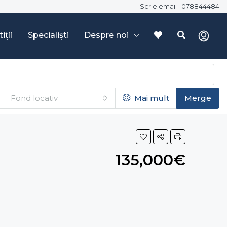
Scrie email
|
078844484
iții
Specialiști
Despre noi
Fond locativ
Mai mult
Merge
135,000€