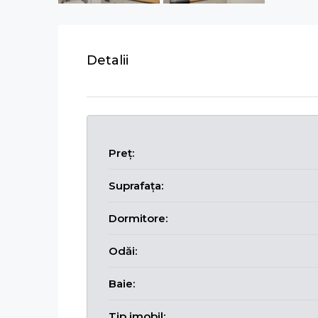
Detalii
Preț:
Suprafața:
Dormitore:
Odăi:
Baie:
Tip imobil: