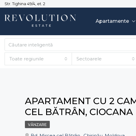
Str. Tighina 49/4, et. 2
Apartamente
Toate regiunile
Sectoarele
APARTAMENT CU 2 CAME
CEL BĂTRÂN, CIOCANA
VÂNZARE
Bd. Mircea cel Bătrân , Chișinău, Moldova