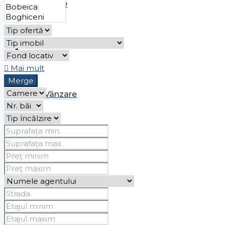
Chirie
Case
Mai mult
Merge
Vânzare
Chirie
Spații comerciale