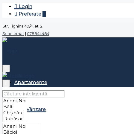
Login
Preferate
0
Str. Tighina 49/4, et. 2
Scrie email
|
078844484
Apartamente
Vânzare