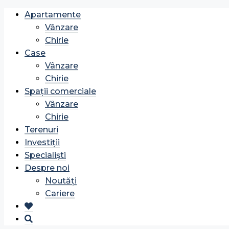
Apartamente
Vânzare
Chirie
Case
Vânzare
Chirie
Spații comerciale
Vânzare
Chirie
Terenuri
Investiții
Specialiști
Despre noi
Noutăți
Cariere