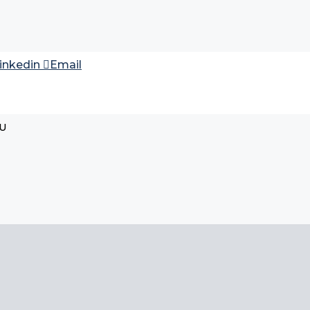
inkedin
Email
RU