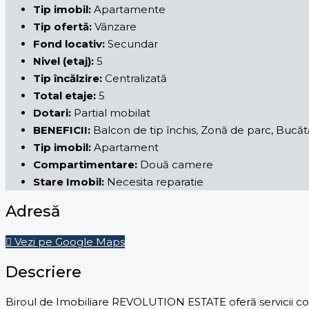
Tip imobil:
Apartamente
Tip ofertă:
Vânzare
Fond locativ:
Secundar
Nivel (etaj):
5
Tip încălzire:
Centralizată
Total etaje:
5
Dotari:
Partial mobilat
BENEFICII:
Balcon de tip închis, Zonă de parc, Bucătă
Tip imobil:
Apartament
Compartimentare:
Două camere
Stare Imobil:
Necesita reparatie
Adresă
Vezi pe Google Maps
Descriere
Biroul de Imobiliare REVOLUTION ESTATE oferă servicii comp