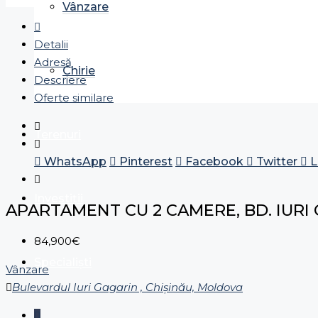
Vânzare
Detalii
Adresă
Chirie
Descriere
Oferte similare
Terenuri
WhatsApp
Pinterest
Facebook
Twitter
L
Investiții
APARTAMENT CU 2 CAMERE, BD. IURI
84,900€
Specialiști
Vânzare
Bulevardul Iuri Gagarin , Chișinău, Moldova