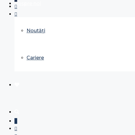
Despre noi
Noutăți
Cariere