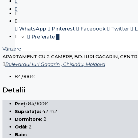
WhatsApp
Pinterest
Facebook
Twitter
L
Preferate
0
Vânzare
APARTAMENT CU 2 CAMERE, BD. IURI GAGARIN, CENT
Bulevardul Iuri Gagarin , Chișinău, Moldova
84,900€
Detalii
Preț:
84,900€
Suprafața:
42 m2
Dormitore:
2
Odăi:
2
Baie:
1