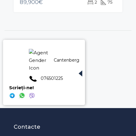
89,900€
2
75
Cantenberg Roman 076501225
076501225
Scrieți-ne!
Contacte