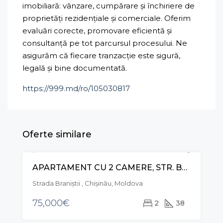
imobiliară: vânzare, cumpărare și închiriere de
proprietăți rezidențiale și comerciale. Oferim
evaluări corecte, promovare eficientă și
consultanță pe tot parcursul procesului. Ne
asigurăm că fiecare tranzacție este sigură,
legală și bine documentată.
https://999.md/ro/105030817
Oferte similare
APARTAMENT CU 2 CAMERE, STR. BRANIȘTII, RÂȘCANI
VÂNZARE
Strada Braniștii , Chișinău, Moldova
75,000€
2
38