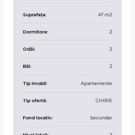
Suprafața:
47 m2
Dormitore:
2
Odăi:
2
Băi:
2
Tip imobil:
Apartamente
Tip ofertă:
CHIRIE
Fond locativ:
Secundar
Nivel (etaj):
2