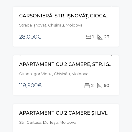
GARSONIERĂ, STR. IȘNOVĂȚ, CIOCANA
VÂNZARE
Strada Ișnovăț, Chișinău, Moldova
28,000€
1
23
APARTAMENT CU 2 CAMERE, STR. IGOR VIERU, CIOCANA
VÂNZARE
Strada Igor Vieru , Chișinău, Moldova
118,900€
2
60
APARTAMENT CU 2 CAMERE ȘI LIVING, STR. CARTUȘA, DURLEȘTI
VÂNZARE
Str. Cartușa, Durleşti, Moldova