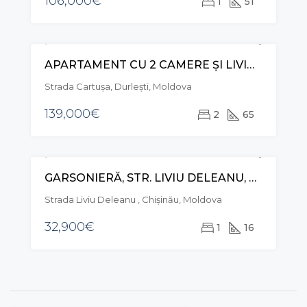
106,000€
1
51
APARTAMENT CU 2 CAMERE ȘI LIVING, STR. CARTUȘA, DURLEȘTI
VÂNZARE
Strada Cartuşa, Durleşti, Moldova
139,000€
2
65
GARSONIERĂ, STR. LIVIU DELEANU, BUIUCANI
VÂNZARE
Strada Liviu Deleanu , Chișinău, Moldova
32,900€
1
16