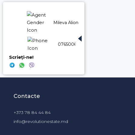
Mileva Aliona
076500661
Scrieți-ne!
Contacte
+373 78 84 44 84
info@revolutionestate.md