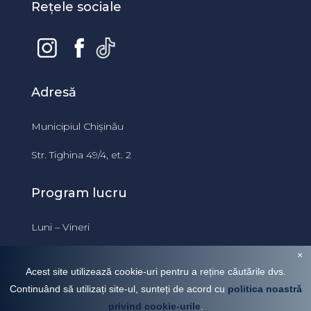
Rețele sociale
Adresă
Municipiul Chișinău
Str. Tighina 49/4, et. 2
Program lucru
Luni – Vineri
09:00 – 18:00
×
Acest site utilizează cookie-uri pentru a reține căutările dvs.
Continuând să utilizați site-ul, sunteți de acord cu
politica noastră
privind cookie-urile
.