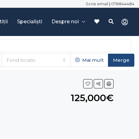
Scrie email
|
078844484
iții
Specialiști
Despre noi
Fond locativ
Mai mult
Merge
125,000€