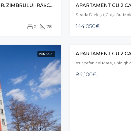
APARTAMENT CU 2 CAMERE ȘI LIVING, STR. ZIMBRULUI, RÂȘCANI
Strada Durlești, Chișinău, Mo
144,050€
2
78
VÂNZARE
str. Ștefan cel Mare, Ghidighi
84,100€