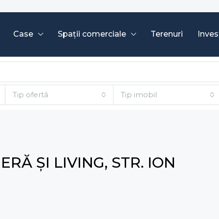
Case
Spații comerciale
Terenuri
Invest
Tip ofertă
Tip imobil
Ă ȘI LIVING, STR. ION