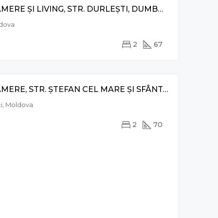
APARTAMENT CU 2 CAMERE ȘI LIVING, STR. DURLEȘTI, DUMBRAVA
ldova
2
67
APARTAMENT CU 2 CAMERE, STR. ȘTEFAN CEL MARE ȘI SFÂNT, GHIDIGHICI
VÂNZARE
ci, Moldova
2
70