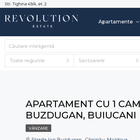
Str. Tighina 49/4, et. 2
Apartamente
Toate regiunile
Sectoarele
APARTAMENT CU 1 CAMER
BUZDUGAN, BUIUCANI
VÂNZARE
Strada Ion Buzdugan , Chișinău, Moldova