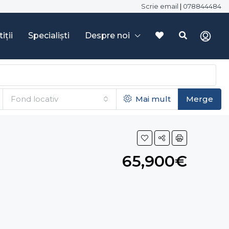
Scrie email
|
078844484
iții
Specialiști
Despre noi
Fond locativ
Mai mult
Merge
65,900€