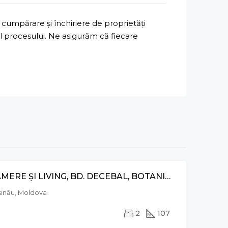
cumpărare și închiriere de proprietăți
ul procesului. Ne asigurăm că fiecare
APARTAMENT CU 2 CAMERE ȘI LIVING, BD. DECEBAL, BOTANICA
CHIRIE
EXCLUSIVE
șinău, Moldova
2
107