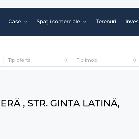
Case
Spații comerciale
Terenuri
Invest
Tip ofertă
Tip imobil
RĂ , STR. GINTA LATINĂ,