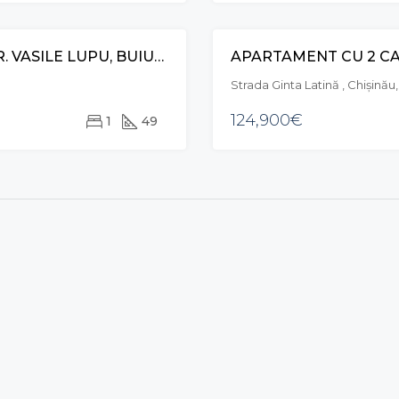
APARTAMENT CU 1 CAMERĂ + LIVING, STR. VASILE LUPU, BUIUCANI
APARTAMENT CU 2 CAM
VÂNZARE
Strada Ginta Latină , Chișină
124,900€
1
49