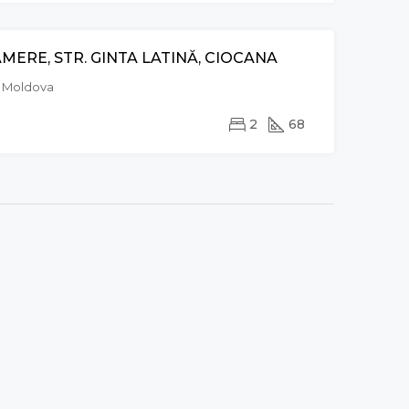
ERE, STR. GINTA LATINĂ, CIOCANA
VÂNZARE
u, Moldova
2
68