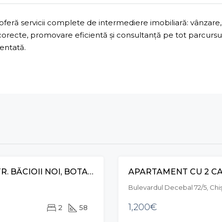
ră servicii complete de intermediere imobiliară: vânzare, 
 corecte, promovare eficientă și consultanță pe tot parcurs
mentată.
APARTAMENT CU 2 CAMERE ȘI LIVING, STR. BĂCIOII NOI, BOTANICA
VÂNZARE
Bulevardul Decebal 72/5, Chi
1,200€
2
58