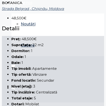
Despre noi
BOTANICA
Strada Belgrad , Chișinău, Moldova
48,500€
Noutăți
Detalii
Preț:
48,500€
Suprafața:
22 m2
Cariere
Dormitor:
1
Odaie:
1
Baie:
1
Tip imobil:
Apartamente
Tip ofertă:
Vânzare
Fond locativ:
Secundar
Nivel (etaj):
3
Tip încălzire:
Centralizată
Total etaje:
5
Dotari:
Mobilat