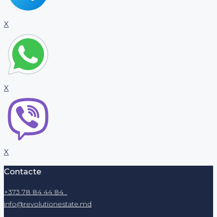
X
X
X
Contacte
+373 78 84 44 84
info@revolutionestate.md