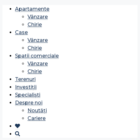
Apartamente
Vânzare
Chirie
Case
Vânzare
Chirie
Spații comerciale
Vânzare
Chirie
Terenuri
Investiții
Specialiști
Despre noi
Noutăți
Cariere