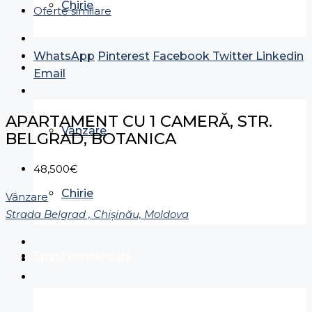
Chirie
Oferte similare
WhatsApp
Pinterest
Facebook
Twitter
Linkedin
Case
Email
APARTAMENT CU 1 CAMERĂ, STR.
Vânzare
BELGRAD, BOTANICA
48,500€
Chirie
Vânzare
Strada Belgrad , Chișinău, Moldova
Spații comerciale