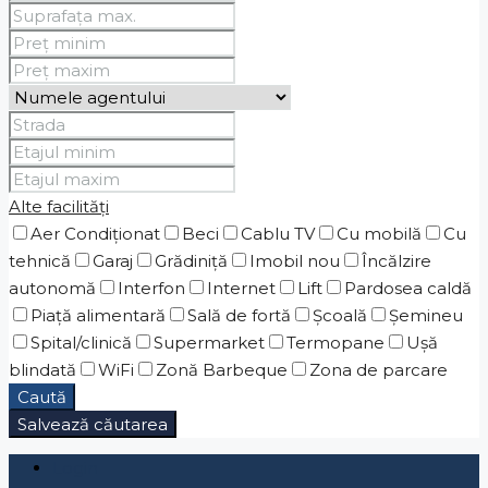
Alte facilități
Aer Condiționat
Beci
Cablu TV
Cu mobilă
Cu
tehnică
Garaj
Grădiniţă
Imobil nou
Încălzire
autonomă
Interfon
Internet
Lift
Pardosea caldă
Piaţă alimentară
Sală de fortă
Școală
Șemineu
Spital/clinică
Supermarket
Termopane
Ușă
blindată
WiFi
Zonă Barbeque
Zona de parcare
Caută
Salvează căutarea
Login