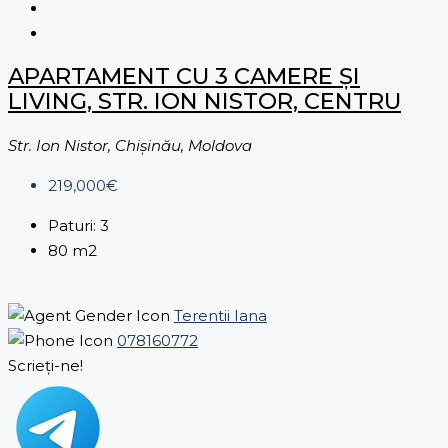
APARTAMENT CU 3 CAMERE ȘI
LIVING, STR. ION NISTOR, CENTRU
Str. Ion Nistor, Chișinău, Moldova
219,000€
Paturi:
3
80
m2
Terentii Iana
078160772
Scrieți-ne!