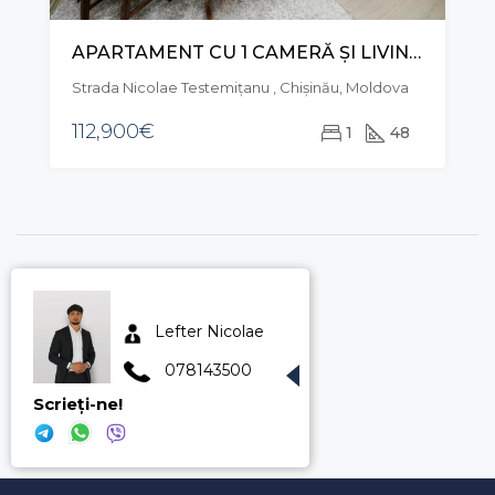
APARTAMENT CU 1 CAMERĂ ȘI LIVING, STR. NICOLAE TESTEMIȚANU, CENTRU
Strada Nicolae Testemițanu , Chișinău, Moldova
112,900€
1
48
Lefter Nicolae
078143500
Scrieți-ne!