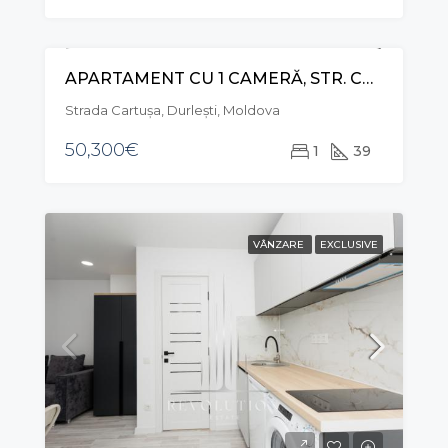
APARTAMENT CU 1 CAMERĂ, STR. CARTUȘA, DURLEȘTI
RECOMANDAT
VÂNZARE
Strada Cartuşa, Durleşti, Moldova
50,300€
1
39
VÂNZARE
EXCLUSIVE