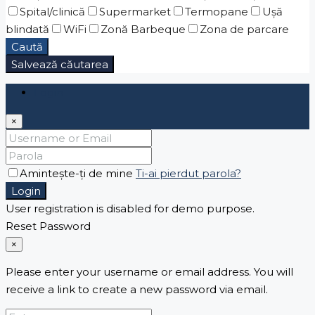
Spital/clinică
Supermarket
Termopane
Ușă
blindată
WiFi
Zonă Barbeque
Zona de parcare
Caută
Salvează căutarea
Login
×
Amintește-ți de mine
Ti-ai pierdut parola?
Login
User registration is disabled for demo purpose.
Reset Password
×
Please enter your username or email address. You will
receive a link to create a new password via email.