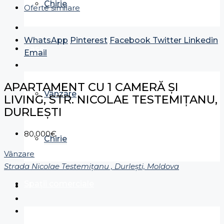
Chirie
Oferte similare
WhatsApp
Pinterest
Facebook
Twitter
Linkedin
Case
Email
APARTAMENT CU 1 CAMERĂ ŞI
Vânzare
LIVING, STR. NICOLAE TESTEMIȚANU,
DURLEȘTI
80,000€
Chirie
Vânzare
Strada Nicolae Testemițanu , Durleşti, Moldova
Spații comerciale