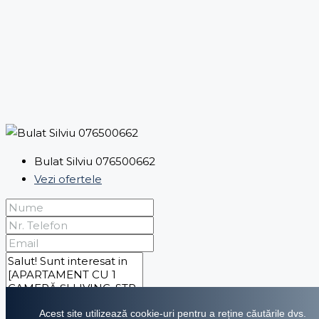
Bulat Silviu 076500662
Vezi ofertele
Acest site utilizează cookie-uri pentru a reține căutările dvs.