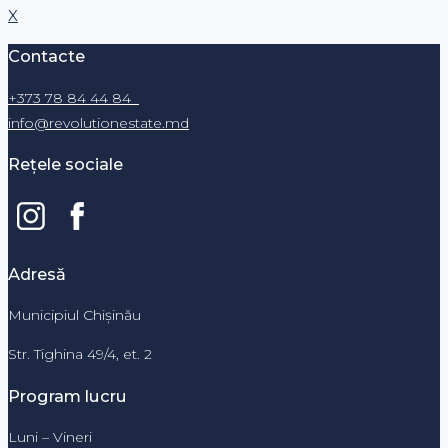
X
Contacte
+373 78 84 44 84
info@revolutionestate.md
Rețele sociale
Adresă
Municipiul Chișinău
Str. Tighina 49/4, et. 2
Program lucru
Luni – Vineri