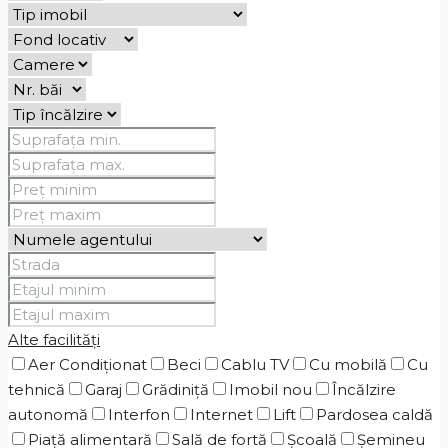
Alte facilități
Aer Condiționat
Beci
Cablu TV
Cu mobilă
Cu
tehnică
Garaj
Grădiniţă
Imobil nou
Încălzire
autonomă
Interfon
Internet
Lift
Pardosea caldă
Piaţă alimentară
Sală de fortă
Școală
Șemineu