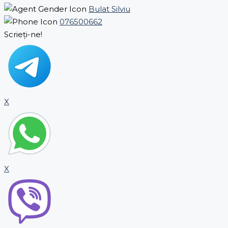
Bulat Silviu
076500662
Scrieți-ne!
X
X