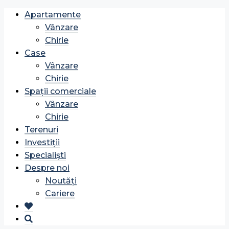
Apartamente
Vânzare
Chirie
Case
Vânzare
Chirie
Spații comerciale
Vânzare
Chirie
Terenuri
Investiții
Specialiști
Despre noi
Noutăți
Cariere