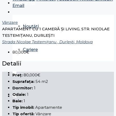
Despre noi
Email
Vânzare
Noutăți
APARTAMENT CU 1 CAMERĂ ŞI LIVING, STR. NICOLAE
TESTEMIȚANU, DURLEȘTI
Strada Nicolae Testemițanu , Durleşti, Moldova
Cariere
80,000€
Detalii
Preț:
80,000€
Suprafața:
54 m2
Dormitor:
1
Odaie:
1
Baie:
1
Tip imobil:
Apartamente
Tip ofertă:
Vânzare