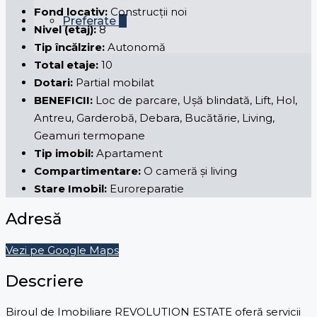
Fond locativ:
Construcții noi
Preferate
0
Nivel (etaj):
8
Tip încălzire:
Autonomă
Total etaje:
10
Dotari:
Partial mobilat
BENEFICII:
Loc de parcare, Ușă blindată, Lift, Hol,
Antreu, Garderobă, Debara, Bucătărie, Living,
Geamuri termopane
Tip imobil:
Apartament
Compartimentare:
O cameră și living
Stare Imobil:
Euroreparatie
Adresă
Vezi pe Google Maps
Descriere
Biroul de Imobiliare REVOLUTION ESTATE oferă servicii