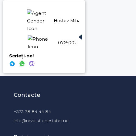
Hristev Mihail
076500774
Scrieți-ne!
Contacte
+373 78 84 44 84
info@revolutionestate.md