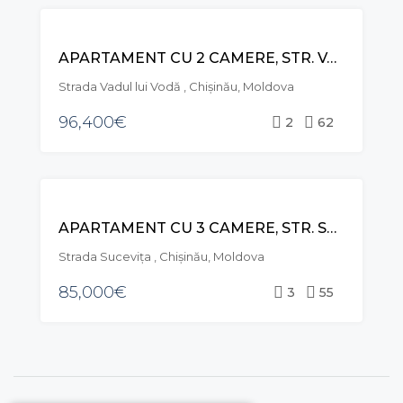
VÂNZARE
APARTAMENT CU 2 CAMERE, STR. VADUL LUI VODĂ, CIOCANA
Strada Vadul lui Vodă , Chișinău, Moldova
96,400€
2
62
VÂNZARE
APARTAMENT CU 3 CAMERE, STR. SUCEVIȚA BUIUCANI
Strada Suceviţa , Chișinău, Moldova
85,000€
3
55