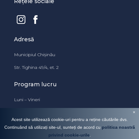
Rețele sociale
Adresă
Municipiul Chișinău
Str. Tighina 49/4, et. 2
Program lucru
Luni – Vineri
09:00 – 18:00
×
Acest site utilizează cookie-uri pentru a reține căutările dvs.
Continuând să utilizați site-ul, sunteți de acord cu
politica noastră
privind cookie-urile
.