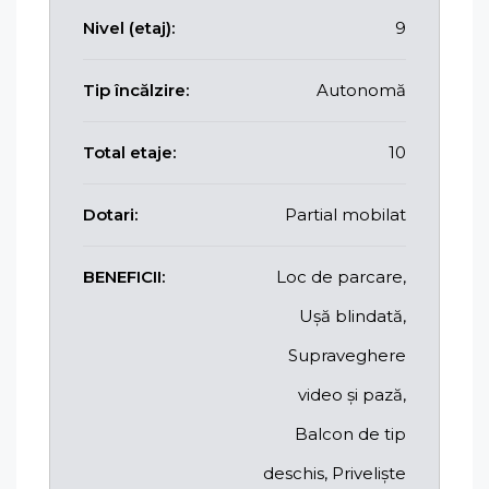
Nivel (etaj):
9
Tip încălzire:
Autonomă
Total etaje:
10
Dotari:
Partial mobilat
BENEFICII:
Loc de parcare,
Ușă blindată,
Supraveghere
video și pază,
Balcon de tip
deschis, Priveliște