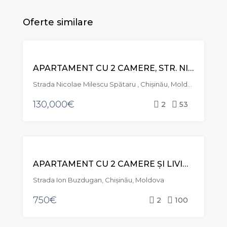
Oferte similare
VÂNZARE
APARTAMENT CU 2 CAMERE, STR. NICOLAE MILESCU SPĂTARU, CIOCANA
Strada Nicolae Milescu Spătaru , Chișinău, Moldova
130,000€
2
53
CHIRIE
APARTAMENT CU 2 CAMERE ȘI LIVING, STR. ION BUZDUGAN, BUIUCANI
EXCLUSIVE
Strada Ion Buzdugan, Chișinău, Moldova
750€
2
100