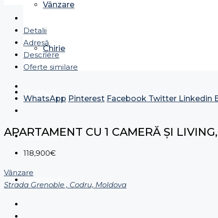
Vânzare
Detalii
Adresă
Chirie
Descriere
Oferte similare
Terenuri
WhatsApp
Pinterest
Facebook
Twitter
Linkedin
APARTAMENT CU 1 CAMERĂ ȘI LIVING
Investiții
118,900€
Vânzare
Specialiști
Strada Grenoble , Codru, Moldova