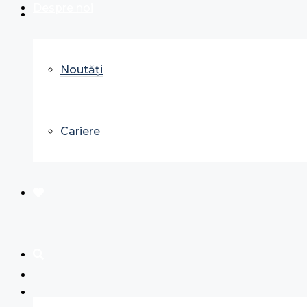
Despre noi
Noutăți
Cariere