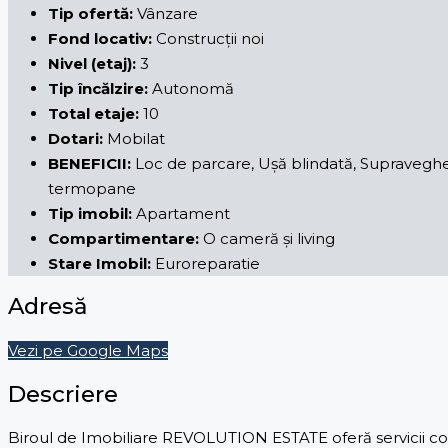
Tip ofertă:
Vânzare
Fond locativ:
Construcții noi
Nivel (etaj):
3
Tip încălzire:
Autonomă
Total etaje:
10
Dotari:
Mobilat
BENEFICII:
Loc de parcare, Ușă blindată, Supraveghere
termopane
Tip imobil:
Apartament
Compartimentare:
O cameră și living
Stare Imobil:
Euroreparatie
Adresă
Vezi pe Google Maps
Descriere
Biroul de Imobiliare REVOLUTION ESTATE oferă servicii comp