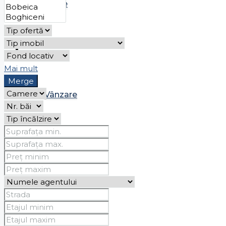
Chirie
Case
Mai mult
Merge
Vânzare
Chirie
Spații comerciale