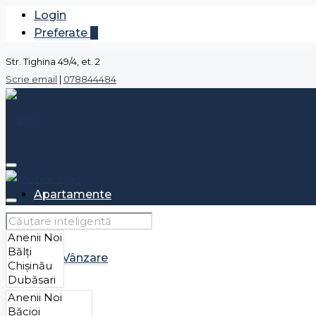
Login
Preferate
0
Str. Tighina 49/4, et. 2
Scrie email
|
078844484
Apartamente
Vânzare