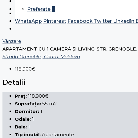
Preferate
0
WhatsApp
Pinterest
Facebook
Twitter
Linkedin
Vânzare
APARTAMENT CU 1 CAMERĂ ȘI LIVING, STR. GRENOBLE
Strada Grenoble , Codru, Moldova
118,900€
Detalii
Preț:
118,900€
Suprafața:
55 m2
Dormitor:
1
Odaie:
1
Baie:
1
Tip imobil:
Apartamente