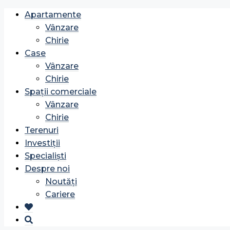
Apartamente
Vânzare
Chirie
Case
Vânzare
Chirie
Spații comerciale
Vânzare
Chirie
Terenuri
Investiții
Specialiști
Despre noi
Noutăți
Cariere