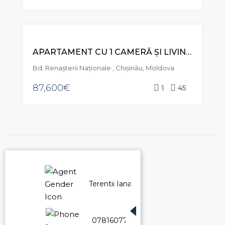
VÂNZARE
APARTAMENT CU 1 CAMERĂ ȘI LIVING, BD. RENAȘTERII NAȚIONALE , RÂȘCANI
Bd. Renașterii Naționale , Chișinău, Moldova
87,600€
1
45
Terentii Iana
078160772