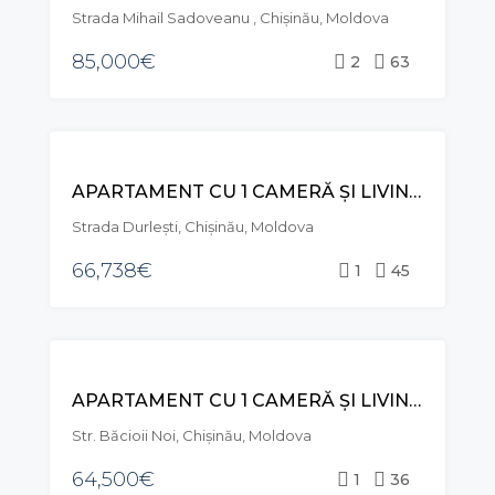
Strada Mihail Sadoveanu , Chișinău, Moldova
85,000€
2
63
VÂNZARE
APARTAMENT CU 1 CAMERĂ ȘI LIVING , STR. DURLEȘTI, DURLEȘTI
Strada Durleşti, Chișinău, Moldova
66,738€
1
45
VÂNZARE
APARTAMENT CU 1 CAMERĂ ȘI LIVING, STR. BĂCIOII NOI, BOTANICA
Str. Băcioii Noi, Chișinău, Moldova
64,500€
1
36