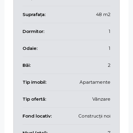
Suprafața:
48 m2
Dormitor:
1
Odaie:
1
Băi:
2
Tip imobil:
Apartamente
Tip ofertă:
Vânzare
Fond locativ:
Construcții noi
Nivel (etaj):
7