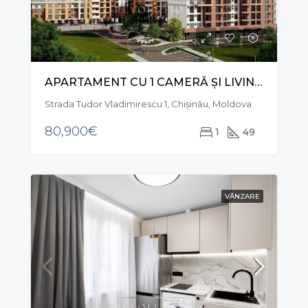
APARTAMENT CU 1 CAMERĂ ȘI LIVING, STR. TUDOR VLADIMIRESCU, RÂȘCANI
Strada Tudor Vladimirescu 1, Chișinău, Moldova
80,900€
1
49
VÂNZARE