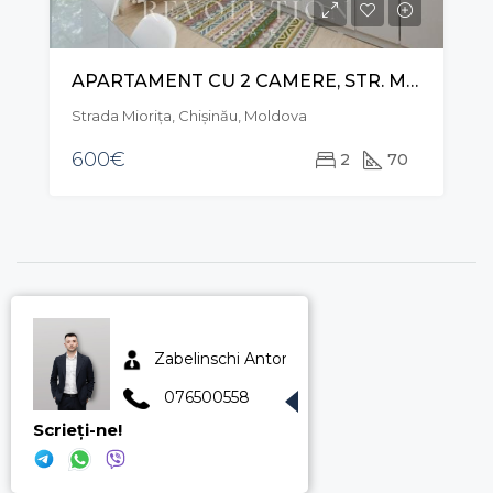
APARTAMENT CU 2 CAMERE, STR. MIORIȚA, TELECENTRU
Strada Mioriţa, Chișinău, Moldova
600€
2
70
Zabelinschi Anton
076500558
Scrieți-ne!