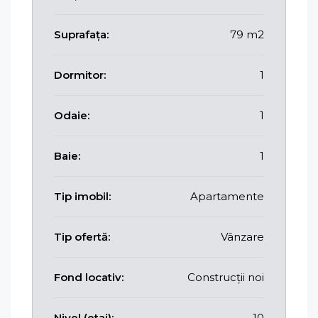
Suprafața:
79 m2
Dormitor:
1
Odaie:
1
Baie:
1
Tip imobil:
Apartamente
Tip ofertă:
Vânzare
Fond locativ:
Construcții noi
Nivel (etaj):
10