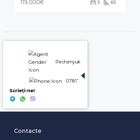
119,000€
3
65
Pechenyuk Maria
078174500
Scrieți-ne!
X
X
X
Contacte