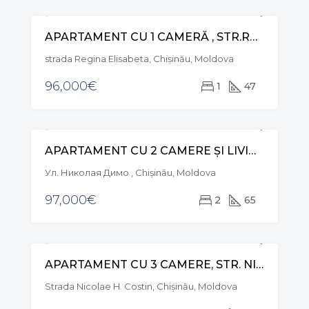
APARTAMENT CU 1 CAMERĂ , STR.REGINA ELIZABETA, DURLEȘTI
VÂNZARE
strada Regina Elisabeta, Chișinău, Moldova
96,000€
1
47
APARTAMENT CU 2 CAMERE ȘI LIVING, STR. NICOLAE DIMO, RÂȘCANI
VÂNZARE
Ул. Николая Димо , Chișinău, Moldova
97,000€
2
65
APARTAMENT CU 3 CAMERE, STR. NICOLAE COSTIN, BUIUCANI
VÂNZARE
Strada Nicolae H. Costin, Chișinău, Moldova