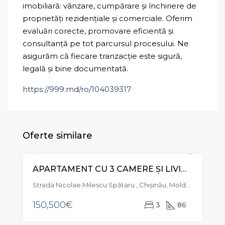
imobiliară: vânzare, cumpărare și închiriere de
proprietăți rezidențiale și comerciale. Oferim
evaluări corecte, promovare eficientă și
consultanță pe tot parcursul procesului. Ne
asigurăm că fiecare tranzacție este sigură,
legală și bine documentată.
https://999.md/ro/104039317
Oferte similare
APARTAMENT CU 3 CAMERE ȘI LIVING, STR. NICOLAE MILESCU SPĂTARU, CIOCANA
VÂNZARE
Strada Nicolae Milescu Spătaru , Chișinău, Moldova
150,500€
3
86